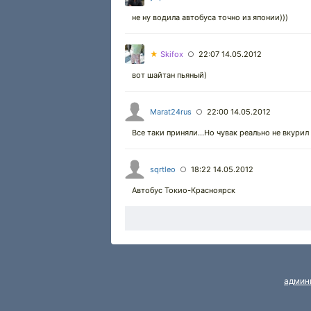
не ну водила автобуса точно из японии)))
★
Skifox
22:07 14.05.2012
○
вот шайтан пьяный)
Marat24rus
22:00 14.05.2012
○
Все таки приняли...Но чувак реально не вкурил за
sqrtleo
18:22 14.05.2012
○
Автобус Токио-Красноярск
админ