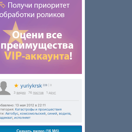
★
yuriykrsk
228
| 0
3
видео
76
постов
1
друг
бавлено: 13 мая 2012 в 22:11
тегория:
Катастрофы и происшествия
ги:
Автобус
,
комсомольский
,
синий
,
водила
,
адекват
,
исполняет
Скачать видео (16 Мб)