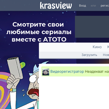
Вход
или
реги
Кино
Загрузить
Нов
Видеорегистратор
Неадекват на