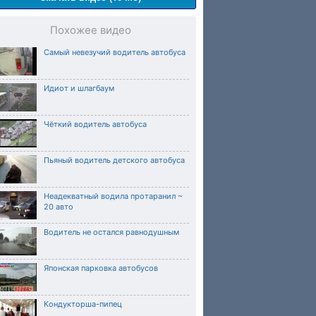
Похожее видео
Самый невезучий водитель автобуса
Идиот и шлагбаум
Чёткий водитель автобуса
Пьяный водитель детского автобуса
Неадекватный водила протаранил ~
20 авто
Водитель не остался равнодушным
Японская парковка автобусов
Кондукторша-пипец