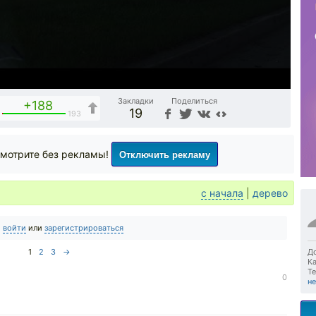
Закладки
Поделиться
+188
19
193
Отключить рекламу
мотрите без рекламы!
с начала
|
дерево
о
войти
или
зарегистрироваться
1
2
3
→
До
Ка
Те
0
не