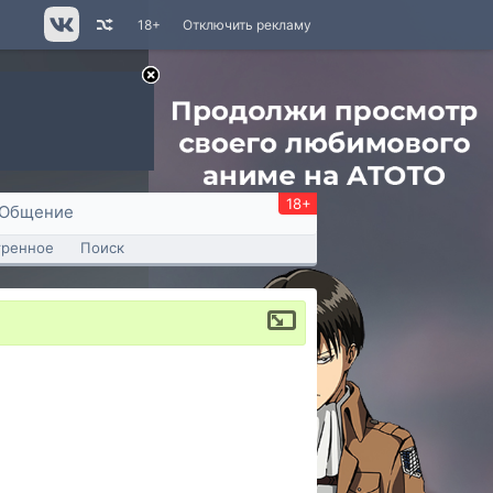
18+
Отключить рекламу
18+
Общение
тренное
Поиск