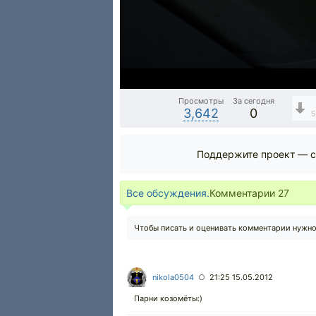
Просмотры
За сегодня
3,642
0
5
Поддержите проект — с
Все обсуждения.
Комментарии
27
Чтобы писать и оценивать комментарии нужн
nikola0504
21:25 15.05.2012
○
Парни козомёты:)