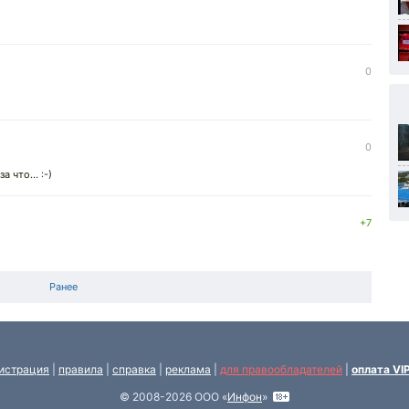
0
0
 что... :-)
+7
Ранее
истрация
|
правила
|
справка
|
реклама
|
для правообладателей
|
оплата VI
© 2008-2026 ООО «
Инфон
»