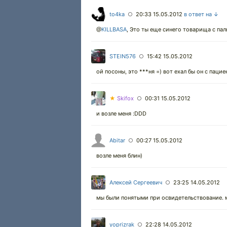
to4ka
20:33 15.05.2012
в ответ на ↓
○
@
KILLBASA
,
Это ты еще синего товарища с пальм
STEIN576
15:42 15.05.2012
○
ой посоны, это ***ня =) вот ехал бы он с паци
★
Skifox
00:31 15.05.2012
○
и возле меня :DDD
Abitar
00:27 15.05.2012
○
возле меня блин)
Алексей Сергеевич
23:25 14.05.2012
○
мы были понятыми при освидетельствование. м
yoprizrak
22:28 14.05.2012
○