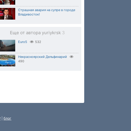
Страшная авария на супре в городе
Владивосток!
Еще от автора yuriykrsk
3
Euro5
532
Некрасноярский Дельфинарий
490
P
|
блог