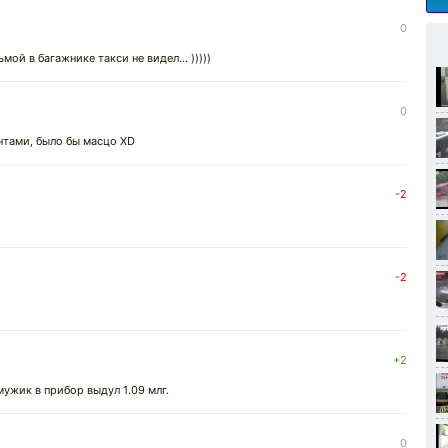
0
ой в багажнике такси не видел... )))))
0
ентами, было бы масцо XD
-2
-2
+2
ужик в прибор выдул 1.09 млг.
0