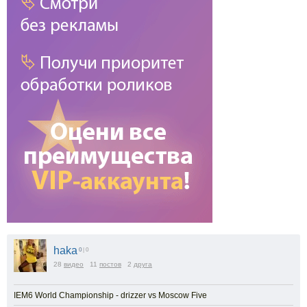
haka
0
| 0
28
видео
11
постов
2
друга
IEM6 World Championship - drizzer vs Moscow Five