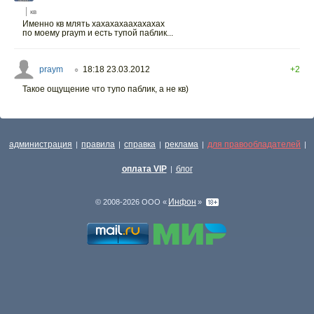
кв
Именно кв млять хахахахаахахахах
по моему praym и есть тупой паблик...
praym
18:18 23.03.2012
+2
○
Такое ощущение что тупо паблик, а не кв)
администрация
правила
справка
реклама
для правообладателей
|
|
|
|
|
оплата VIP
блог
|
Инфон
© 2008-2026 ООО «
»