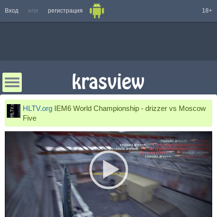
Вход
или
регистрация
18+
HLTV.org
IEM6 World Championship - drizzer vs Moscow
Five