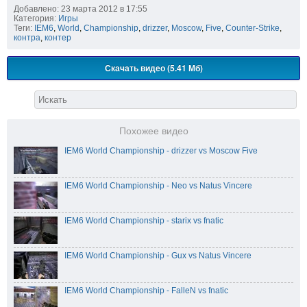
Добавлено: 23 марта 2012 в 17:55
Категория:
Игры
Теги:
IEM6
,
World
,
Championship
,
drizzer
,
Moscow
,
Five
,
Counter-Strike
,
контра
,
контер
Скачать видео (5.41 Мб)
Похожее видео
IEM6 World Championship - drizzer vs Moscow Five
IEM6 World Championship - Neo vs Natus Vincere
IEM6 World Championship - starix vs fnatic
IEM6 World Championship - Gux vs Natus Vincere
IEM6 World Championship - FalleN vs fnatic