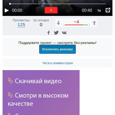
1x
00:00
00:40
6
Просмотры
За сегодня
−4
125
0
7
3
Поддержите проект — смотрите без рекламы!
Отключить рекламу
Читать комментарии