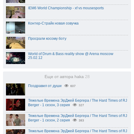
IEM6 World Championship - xf vs mousesports
Контер-Страйк новая озвучка
Просрали косому боту
World of Drum & Bass reality show @ Arena moscow
25.02.12
Еще от автора haka
28
Поздравил от души
607
Тяжелые Времена ЭрДжей Бергера / The Hard Times of RJ
Berger - 1 сезон, 3 серия
327
Тяжелые Времена ЭрДжей Бергера / The Hard Times of RJ
Berger - 1 сезон, 2 серия
383
Тяжелые Времена ЭрДжей Бергера / The Hard Times of RJ