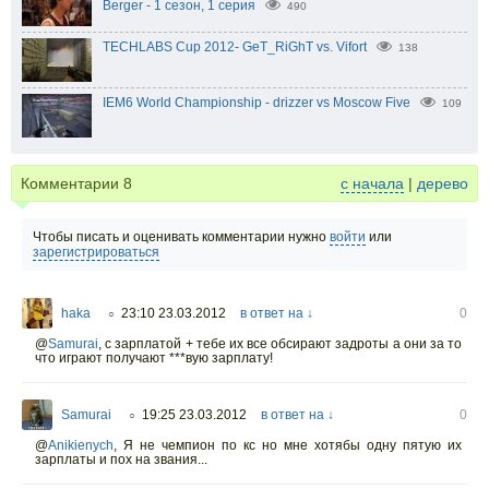
Berger - 1 сезон, 1 серия
490
TECHLABS Cup 2012- GeT_RiGhT vs. Vifort
138
IEM6 World Championship - drizzer vs Moscow Five
109
Комментарии
8
с начала
|
дерево
Чтобы писать и оценивать комментарии нужно
войти
или
зарегистрироваться
haka
23:10 23.03.2012
в ответ на ↓
0
○
@
Samurai
, с зарплатой + тебе их все обсирают задроты а они за то
что играют получают ***вую зарплату!
Samurai
19:25 23.03.2012
в ответ на ↓
0
○
@
Anikienych
, Я не чемпион по кс но мне хотябы одну пятую их
зарплаты и пох на звания...