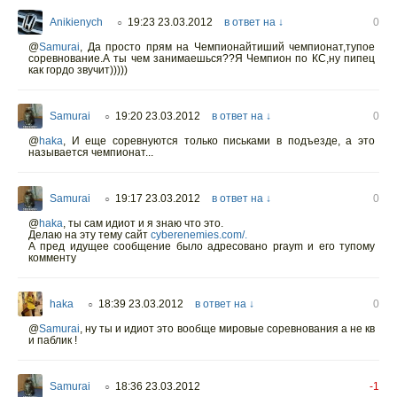
Anikienych
19:23 23.03.2012
в ответ на ↓
0
○
@
Samurai
, Да просто прям на Чемпионайтиший чемпионат,тупое
соревнование.А ты чем занимаешься??Я Чемпион по КС,ну пипец
как гордо звучит)))))
Samurai
19:20 23.03.2012
в ответ на ↓
0
○
@
haka
, И еще соревнуются только письками в подъезде, а это
называется чемпионат...
Samurai
19:17 23.03.2012
в ответ на ↓
0
○
@
haka
, ты сам идиот и я знаю что это.
Делаю на эту тему сайт
cyberenemies.com/.
А пред идущее сообщение было адресовано praym и его тупому
комменту
haka
18:39 23.03.2012
в ответ на ↓
0
○
@
Samurai
, ну ты и идиот это вообще мировые соревнования а не кв
и паблик !
Samurai
18:36 23.03.2012
-1
○