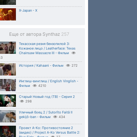
X-Japan - X
Еще от автора Synthaz
257
Техасская резня бензопилой 3:
Кожаное лицо / Leatherface: Texas
Chainsaw Massacre III - Фильм
53
История / Kahaani - Фильм
272
Инглиш-винглиш / English Vinglish -
Фильм
4210
Старый Новый год (ТВ) - Серия 2
298
Уличный боец 2 / Sutorîto Faitâ II
gekijô-ban - Фильм
434
Проект А-Ко: Противостояние 2
(видео) / Project A-Ko Versus Battle 2: