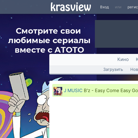
Вход
или
реги
Кино
Загрузить
Нов
J MUSIC
B'z - Easy Come Easy Go