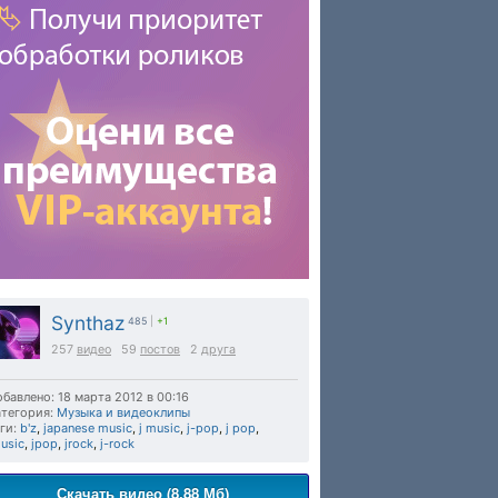
Synthaz
485
|
+1
257
видео
59
постов
2
друга
бавлено: 18 марта 2012 в 00:16
тегория:
Музыка и видеоклипы
ги:
b'z
,
japanese music
,
j music
,
j-pop
,
j pop
,
usic
,
jpop
,
jrock
,
j-rock
Скачать видео (8.88 Мб)