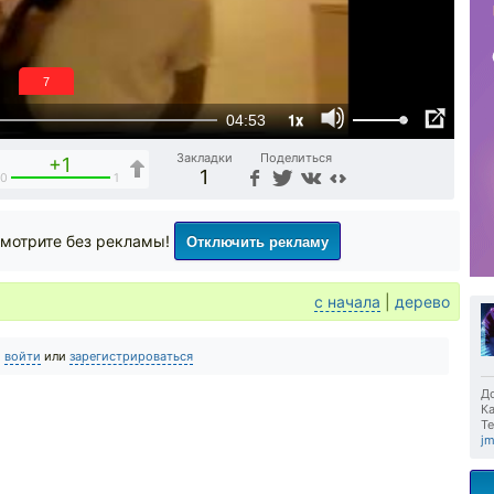
6
1x
04:53
Закладки
Поделиться
+1
1
0
1
Отключить рекламу
мотрите без рекламы!
с начала
|
дерево
о
войти
или
зарегистрироваться
До
Ка
Те
jm