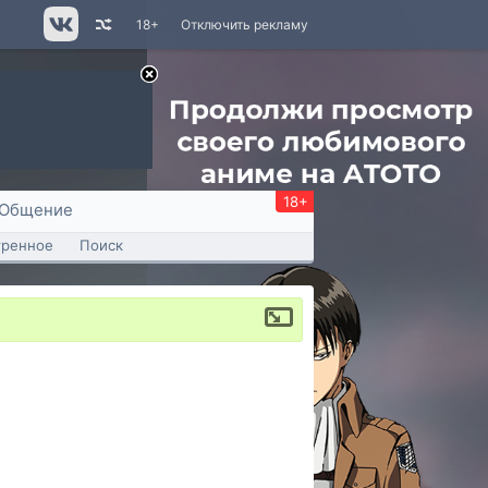
18+
Отключить рекламу
18+
Общение
тренное
Поиск