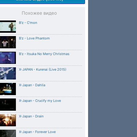
Похожее видео
B'z - C'mon
B'z - Love Phantom
B'z - Itsuka No Merry Christmas
X-JAPAN - Kurenai (Live 2015)
X-Japan - Dahlia
X-Japan - Crucify my Love
X-Japan - Drain
X-Japan - Forever Love