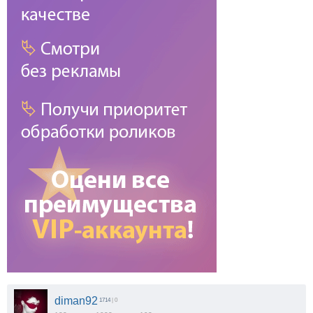
diman92
1714
| 0