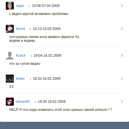
sape
15:08 07.04.2009
0
○
с видео картой возможно проблемы
forest
14:13 10.03.2009
0
○
эти сраные линии изза кривого фрапса %)
кодеки и кодеки..
KrasX
19:04 16.02.2009
0
○
что за тупое видео
tinker
18:33 16.02.2009
0
○
Х3
diman92
18:30 16.02.2009
0
○
HELP !!! что надо изменить чтоб этих сраных линей небыло ! ?