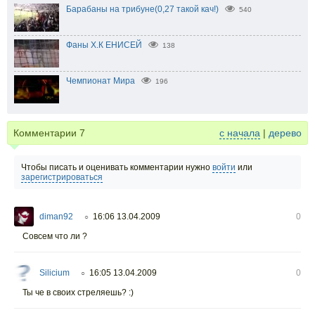
Барабаны на трибуне(0,27 такой кач!)
540
Фаны Х.К ЕНИСЕЙ
138
Чемпионат Мира
196
Комментарии
7
с начала
|
дерево
Чтобы писать и оценивать комментарии нужно
войти
или
зарегистрироваться
diman92
16:06 13.04.2009
0
○
Совсем что ли ?
Silicium
16:05 13.04.2009
0
○
Ты че в своих стреляешь? :)