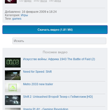
122
видео
1032
поста
193
друга
Добавлено: 16 февраля 2009 в 18:24
Категория:
Игры
Теги:
games
Скачать видео (1.81 Мб)
Похожее видео
Искусство войны: Африка 1943 The Battle of Faid (2)
Need for Speed: Shift
Metro 2033 new trailer
Shift 2: Unleashed Второй Тизер с Геймплэем [HD]
Xperia PLAY - Gaming Revolution