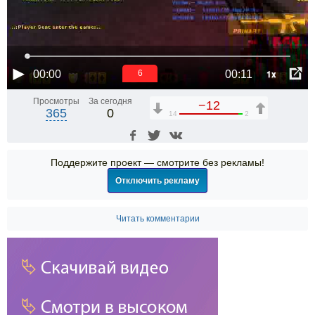
1x
00:00
00:11
5
Просмотры
За сегодня
−12
365
0
14
2
Поддержите проект — смотрите без рекламы!
Отключить рекламу
Читать комментарии