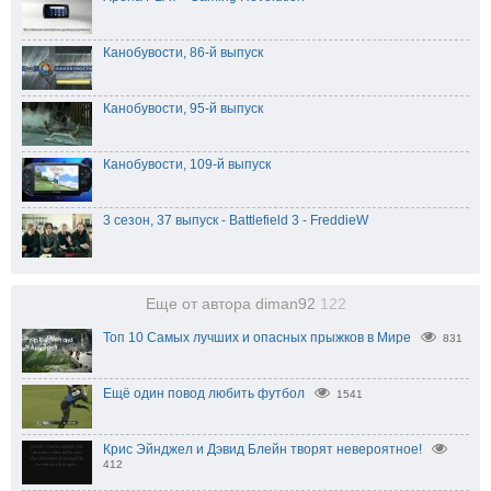
Канобувости, 86-й выпуск
Канобувости, 95-й выпуск
Канобувости, 109-й выпуск
3 сезон, 37 выпуск - Battlefield 3 - FreddieW
Еще от автора diman92
122
Топ 10 Самых лучших и опасных прыжков в Мире
831
Ещё один повод любить футбол
1541
Крис Эйнджел и Дэвид Блейн творят невероятное!
412