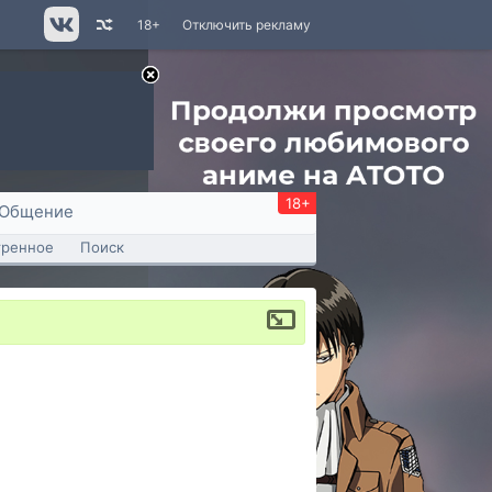
18+
Отключить рекламу
18+
Общение
тренное
Поиск