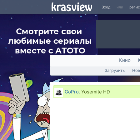
Вход
или
реги
Кино
Загрузить
Нов
GoPro.
Yosemite HD