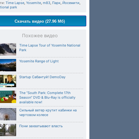
ги:
Time Lapse
,
Yosemite
,
m83
,
Парк
,
Йосемити
,
tional park
Скачать видео (27.96 Мб)
Похожее видео
Time Lapse Tour of Yosemite National
Park
Yosemite Range of Light
Startup Сабантуй! DemoDay
The “South Park: Complete 17th
Season” DVD & Blu-Ray is officially
available now!
Сильный ветер крутит кабинки на
чертовом колесе
Пони захватывают власть