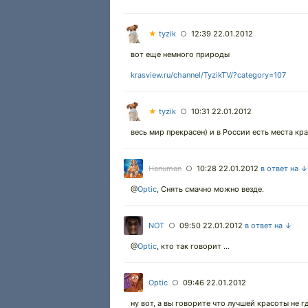
★
tyzik
12:39 22.01.2012
○
вот еще немного природы
krasview.ru/channel/TyzikTV/?category=107
★
tyzik
10:31 22.01.2012
○
весь мир прекрасен) и в России есть места кра
Hanuman
10:28 22.01.2012
в ответ на ↓
○
@
Optic
, Снять смачно можно везде.
NOT
09:50 22.01.2012
в ответ на ↓
○
@
Optic
, кто так говорит ...
Optic
09:46 22.01.2012
○
ну вот, а вы говорите что лучшей красоты не г