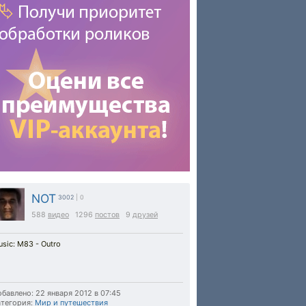
NOT
3002
| 0
588
видео
1296
постов
9
друзей
sic: M83 - Outro
бавлено: 22 января 2012 в 07:45
тегория:
Мир и путешествия