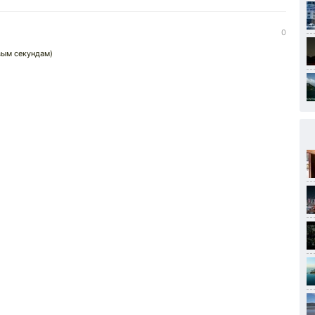
0
вым секундам)