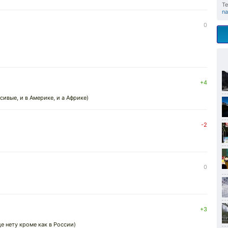
Те
na
0
+4
сивые, и в Америке, и а Африке)
-2
0
+3
де нету кроме как в России)