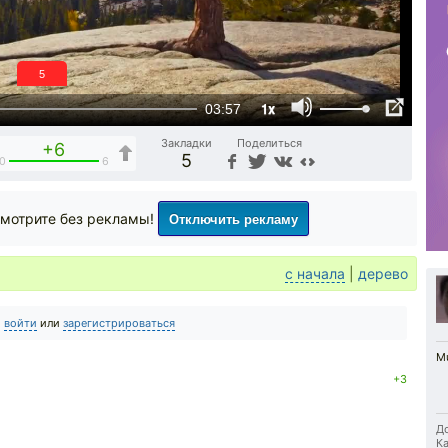
5
1x
03:57
Закладки
Поделиться
+6
5
0
6
Отключить рекламу
мотрите без рекламы!
с начала
|
дерево
о
войти
или
зарегистрироваться
Mu
+3
До
Ка