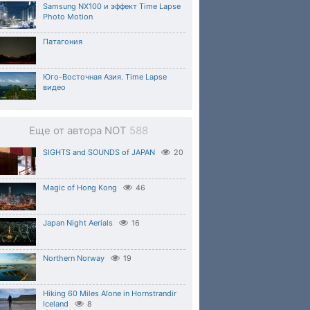
Samsung NX100 и эффект Time Lapse
Photo Motion
Патагония
Юго-Восточная Азия. Time Lapse
видео
Еще от автора NOT
588
SIGHTS and SOUNDS of JAPAN
20
Magic of Hong Kong
46
Japan Night Aerials
16
Northern Norway
19
Hiking 60 Miles Alone in Hornstrandir
Iceland
8