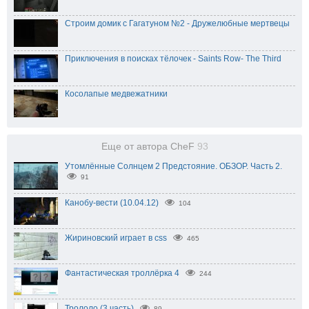
Строим домик с Гагатуном №2 - Дружелюбные мертвецы
Приключения в поисках тёлочек - Saints Row- The Third
Косолапые медвежатники
Еще от автора CheF
93
Утомлённые Солнцем 2 Предстояние. ОБЗОР. Часть 2.
91
Канобу-вести (10.04.12)
104
Жириновский играет в css
465
Фантастическая троллёрка 4
244
Трололо (3 часть)
89