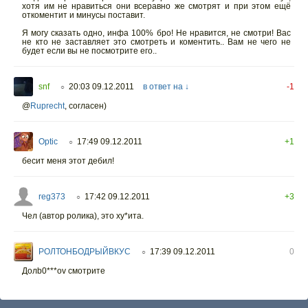
хотя им не нравиться они всеравно же смотрят и при этом ещё
откоментит и минусы поставит.
Я могу сказать одно, инфа 100% бро! Не нравится, не смотри! Вас
не кто не заставляет это смотреть и коментить.. Вам не чего не
будет если вы не посмотрите его..
snf
20:03 09.12.2011
в ответ на ↓
-1
○
@
Ruprecht
, согласен)
Optic
17:49 09.12.2011
+1
○
бесит меня этот дебил!
reg373
17:42 09.12.2011
+3
○
Чел (автор ролика), это ху*ита.
РОЛТОНБОДРЫЙВКУС
17:39 09.12.2011
0
○
Долb0***ov смотрите