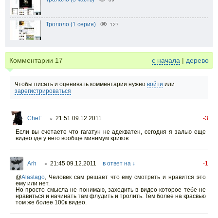
Трололо (1 серия)
127
Комментарии
17
с начала
|
дерево
Чтобы писать и оценивать комментарии нужно
войти
или
зарегистрироваться
CheF
21:51 09.12.2011
-3
○
Если вы счетаете что гагатун не адекватен, сегодня я залью еще
видео где у него вообще минимум криков
Arh
21:45 09.12.2011
в ответ на ↓
-1
○
@
Alastago
, Человек сам решает что ему смотреть и нравится это
ему или нет.
Но просто смысла не понимаю, заходить в видео которое тебе не
нравиться и начинать там флудить и тролить. Тем более на красвью
том же более 100к видео.