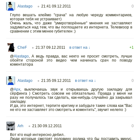
Alastago
21:41 09.12.2011
0
○
Глупо вешать клеймо "срача" на любую череду комментариев,
которая тебя не устраивает)
Очень жаль, что даже "умиротворённые" мнения не заставляют
задуматься над тем, что вы поглощаете из интернета. Телевизор в
сравнении с этим менее губителен :)
CheF
21:37 09.12.2011
в ответ на ↓
+1
○
@
Alastago
, А ведь правда, вас некто не просит смотреть, лучше
обойти стороной это видео чем начинать срач по поводу
коментатора
Alastago
21:35 09.12.2011
в ответ на ↓
0
○
@
Apx
, выключаешь звук и открываешь другую закладку для
сёрфинга ) Смотреть совсем не обязательно. Правда у меня ни
разу не получалось так сделать, как-нибудь случайно да закрывал
закладку.
И да, это интернет, терпите критику и забудьте такие слова как "Вас
не кто не заставляет это смотреть и коментить", звучит нелепо :)
Arh
21:30 09.12.2011
0
○
Вот кто ещё интересно дебил..
Люди которые смотрят половину ролика что бы поставить минус,