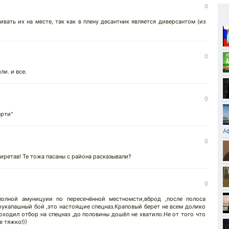
0
ивать их на месте, так как в плену десантник является диверсантом (из
0
и. и все.
0
ерти"
А
0
биретав! Те тожа пасаны с района расказывали?
0
олной амуницуии по пересечённой местномсти,вброд ,после полоса
рукапашный бой ,это настоящие спецназ.Краповый берет не всем долико
оходил отбор на спецназ ,до половины дошёл не хватило.Не от того что
е тяжко!))