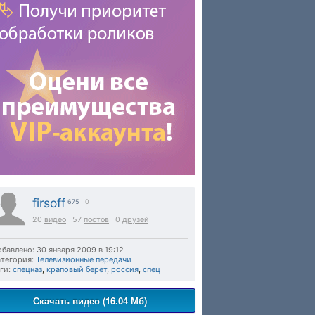
firsoff
675
| 0
20
видео
57
постов
0
друзей
бавлено: 30 января 2009 в 19:12
тегория:
Телевизионные передачи
ги:
спецназ
,
краповый берет
,
россия
,
спец
Скачать видео (16.04 Мб)