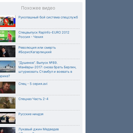
Похожее видео
Рукопашный бой система спецслужб
Cпецвыпуск RapInfo-EURO 2012
Россия - Чехия
Революция или смерть
#БорисКагарлицкий
"Душенов". Выпуск №89.
Манёвры-2017: снова брать Берлин,
штурмовать Стамбул и воевать в
фрике?
Спец - 5 серия.avi
Спецназ Часть 2-4
Русские ниндзя
Лукавый джин Медведев