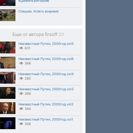
#ДаниилГригорьев
Спецназ. Успеть вовремя
Еще от автора firsoff
20
Неизвестный Путин, 2000год.vol5
631
Неизвестный Путин, 2000год.vol6
368
Неизвестный Путин, 2000год.vol4
285
Неизвестный Путин, 2000год.vol3
396
Неизвестный Путин, 2000год.vol2
344
Неизвестный Путин, 2000год.vol1
308