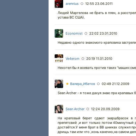
arennius
12:55 23.06.2011
○
Людей Маргелова не брать в плен, а расстрел
устава ВС США).
Economist
22:02 23.01.2010
○
Недавно одного знакомого краповика застрелил
Ve4erom
20:19 11.01.2010
○
Нехотел бы я воевать против таких "машин см
★
Валера_Ибатов
02:49 21.12.2009
○
Sean Archer - я тоже дахуя знаю пра крапавых 
Sean Archer
12:24 20.09.2009
○
На краповый берет сдают :маршбрасок в п
препятсвий ,и вот только потом 40минутный 
достаётся.У меня брат в ВВ шниках служил пр
дрищь там или что ,конь канечно,на самом дел