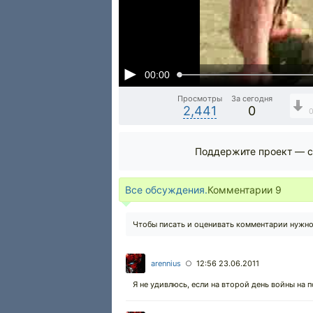
00:00
Просмотры
За сегодня
2,441
0
Поддержите проект — с
Все обсуждения.
Комментарии
9
Чтобы писать и оценивать комментарии нужн
arennius
12:56 23.06.2011
○
Я не удивлюсь, если на второй день войны на п