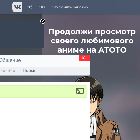
18+
Отключить рекламу
18+
Общение
тренное
Поиск