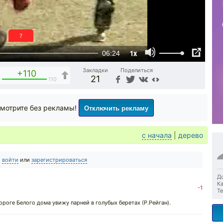
6
1x
06:24
Закладки
Поделиться
+110
21
0
110
Отключить рекламу
мотрите без рекламы!
с начала
|
дерево
о
войти
или
зарегистрироваться
До
Ка
-1
Те
ороге Белого дома увижу парней в голубых беретах (Р.Рейган).