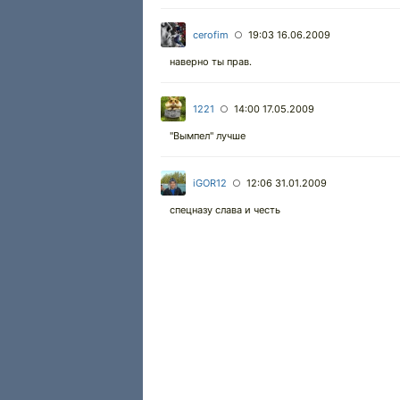
cerofim
19:03 16.06.2009
○
наверно ты прав.
1221
14:00 17.05.2009
○
"Вымпел" лучше
iGOR12
12:06 31.01.2009
○
спецназу слава и честь