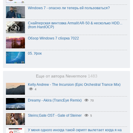
Windows 7 - опасно ли теперь ей пользоваться?
Снайперская винтовка Armalit AR-50 & несколько HDD...
(from HardOCP)
Обзор Windows 7 сборка 7022
05. Урок
Еще от автора Nevermore
1483
Kelly Andrew - The Incursion (Epic Orchestral Trance Mix)
4
Dreamy - Akira (TrancEye Remix)
70
Steins;Gate OST - Gate of Steiner
5
У меня одного иногда такой скрипт вылетает когда я на