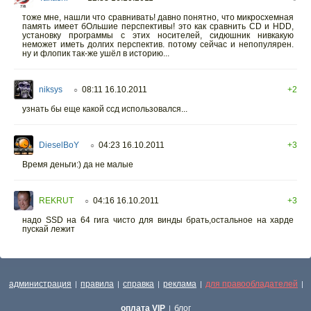
тоже мне, нашли что сравнивать! давно понятно, что микросхемная
память имеет бОльшие перспективы! это как сравнить CD и HDD,
установку программы с этих носителей, сидюшник нивкакую
неможет иметь долгих перспектив. потому сейчас и непопулярен.
ну и флопик так-же ушёл в историю...
niksys
08:11 16.10.2011
+2
○
узнать бы еще какой ссд использовался...
DieselBoY
04:23 16.10.2011
+3
○
Время деньги:) да не малые
REKRUT
04:16 16.10.2011
+3
○
надо SSD на 64 гига чисто для винды брать,остальное на харде
пускай лежит
администрация
правила
справка
реклама
для правообладателей
|
|
|
|
|
оплата VIP
блог
|