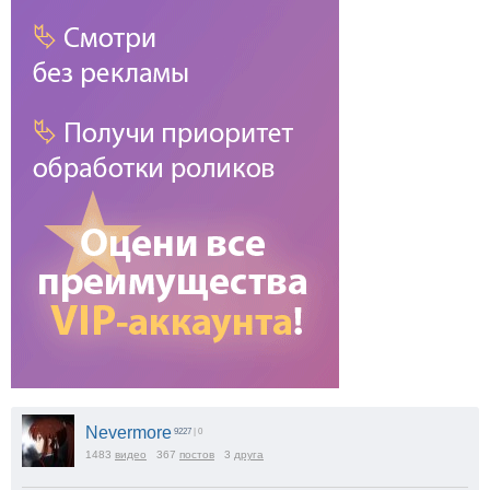
Nevermore
9227
| 0
1483
видео
367
постов
3
друга