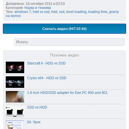
Добавлено: 16 октября 2011 в 03:53
Категория:
Наука и техника
Теги:
windows 7
,
hdd vs ssd
,
hdd
,
ssd
,
level loading
,
loading time
,
gramy
na wynos
Скачать видео (947.03 Кб)
Похожее видео
Starcraft II - HDD vs SSD
Crysis x64 - HDD vs SSD
1.8 inch HDD/SSD adapter for Eee PC 900 and 901
SSD vs HDD
04. Урок