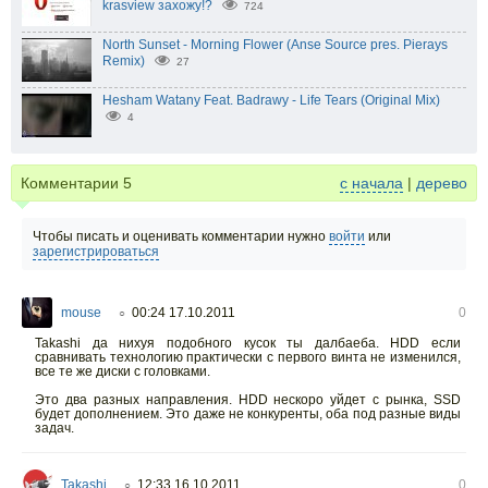
krasview захожу!?
724
North Sunset - Morning Flower (Anse Source pres. Pierays
Remix)
27
Hesham Watany Feat. Badrawy - Life Tears (Original Mix)
4
Комментарии
5
с начала
|
дерево
Чтобы писать и оценивать комментарии нужно
войти
или
зарегистрироваться
mouse
00:24 17.10.2011
0
○
Takashi да нихуя подобного кусок ты далбаеба. HDD если
сравнивать технологию практически с первого винта не изменился,
все те же диски с головками.
Это два разных направления. HDD нескоро уйдет с рынка, SSD
будет дополнением. Это даже не конкуренты, оба под разные виды
задач.
Takashi
12:33 16.10.2011
0
○