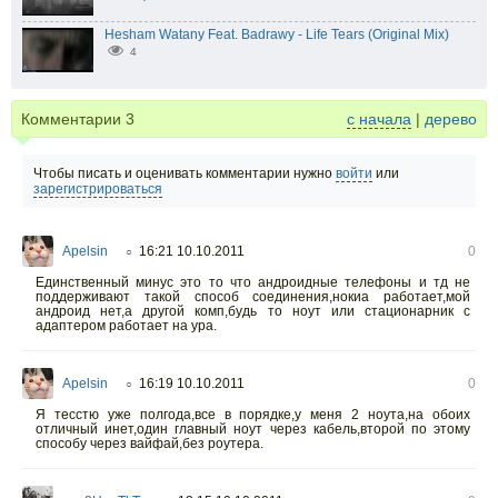
Hesham Watany Feat. Badrawy - Life Tears (Original Mix)
4
Комментарии
3
с начала
|
дерево
Чтобы писать и оценивать комментарии нужно
войти
или
зарегистрироваться
Apelsin
16:21 10.10.2011
0
○
Единственный минус это то что андроидные телефоны и тд не
поддерживают такой способ соединения,нокиа работает,мой
андроид нет,а другой комп,будь то ноут или стационарник с
адаптером работает на ура.
Apelsin
16:19 10.10.2011
0
○
Я тесстю уже полгода,все в порядке,у меня 2 ноута,на обоих
отличный инет,один главный ноут через кабель,второй по этому
способу через вайфай,без роутера.