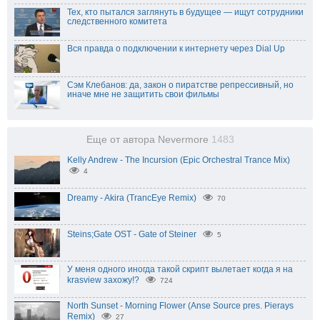
Тех, кто пытался заглянуть в будущее — ищут сотрудники
следственного комитета
Вся правда о подключении к интернету через Dial Up
Сэм Клебанов: да, закон о пиратстве репрессивный, но
иначе мне не защитить свои фильмы
Еще от автора Nevermore
1483
Kelly Andrew - The Incursion (Epic Orchestral Trance Mix)
4
Dreamy - Akira (TrancEye Remix)
70
Steins;Gate OST - Gate of Steiner
5
У меня одного иногда такой скрипт вылетает когда я на
krasview захожу!?
724
North Sunset - Morning Flower (Anse Source pres. Pierays
Remix)
27