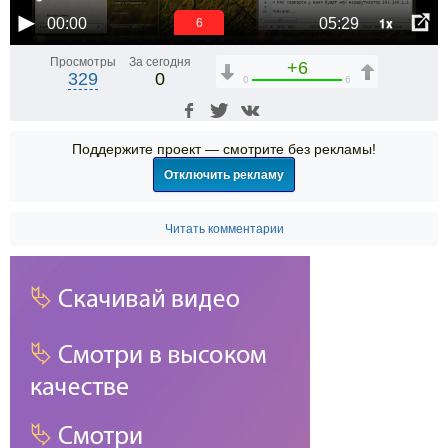
1x
00:00
05:29
6
Просмотры
За сегодня
+6
329
0
0
6
Поддержите проект — смотрите без рекламы!
Отключить рекламу
Читать комментарии