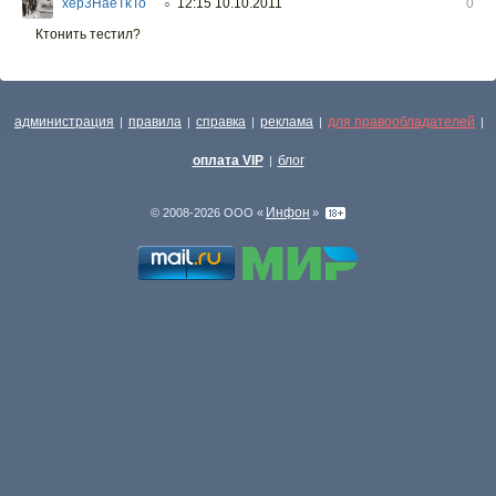
xep3HaeTkTo
12:15 10.10.2011
0
○
Ктонить тестил?
администрация
правила
справка
реклама
для правообладателей
|
|
|
|
|
оплата VIP
блог
|
Инфон
© 2008-2026 ООО «
»