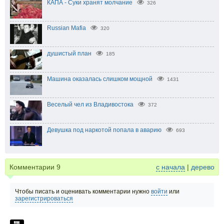
КАПА - Суки хранят молчание
326
Russian Mafia
320
душистый план
185
Машина оказалась слишком мощной
1431
Веселый чел из Владивостока
372
Девушка под наркотой попала в аварию
693
Комментарии
9
с начала
|
дерево
Чтобы писать и оценивать комментарии нужно
войти
или
зарегистрироваться