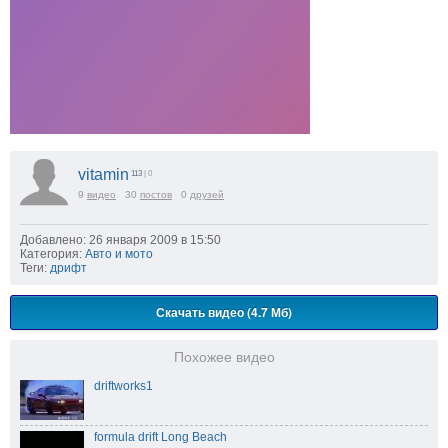
vitamin
113
| 0
9
видео
30
постов
0
друзей
Добавлено: 26 января 2009 в 15:50
Категория:
Авто и мото
Теги:
дрифт
Скачать видео (4.7 Мб)
Похожее видео
driftworks1
formula drift Long Beach