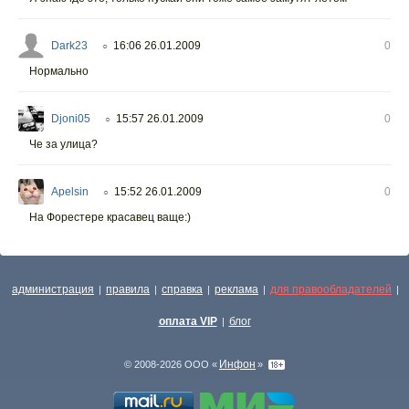
Dark23
16:06 26.01.2009
0
○
Нормально
Djoni05
15:57 26.01.2009
0
○
Че за улица?
Apelsin
15:52 26.01.2009
0
○
На Форестере красавец ваще:)
администрация
правила
справка
реклама
для правообладателей
|
|
|
|
|
оплата VIP
блог
|
Инфон
© 2008-2026 ООО «
»