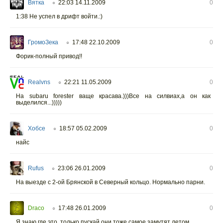
Вятка
22:03 14.11.2009
0
○
1:38 Не успел в дрифт войти.:)
ГромоЗека
17:48 22.10.2009
0
○
Форик-полный привод!!
Realvns
22:21 11.05.2009
0
○
На subaru forester ваще красава.)))Все на силвиах,а он как
выделился...)))))
Хобсе
18:57 05.02.2009
0
○
найс
Rufus
23:06 26.01.2009
0
○
На выезде с 2-ой Брянской в Северный кольцо. Нормально парни.
Draco
17:48 26.01.2009
0
○
Я знаю где это, только пускай они тоже самое замутят летом