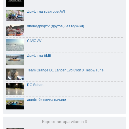
Дрифт на тракторе.AVI
японодрифт2 (другое, без музыки)
CIVIC.AVI
Дрифт на БМВ
Team Orange D1 Lancer Evolution X Test & Tune
RC Subaru
дрифт битвочка начало
Еще от автора vitamin
9