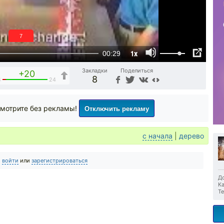
6
1x
00:29
Закладки
Поделиться
+20
8
4
24
Отключить рекламу
мотрите без рекламы!
с начала
|
дерево
о
войти
или
зарегистрироваться
До
Ка
Те