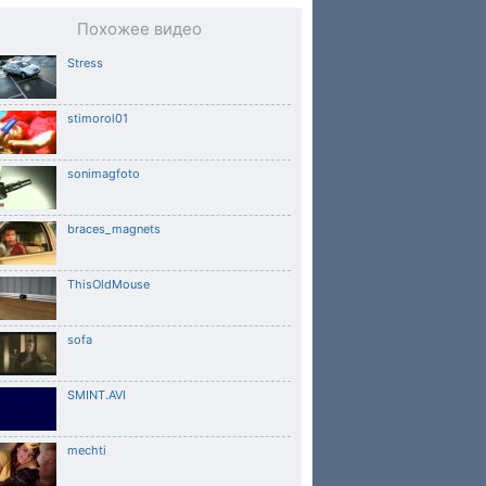
Похожее видео
Stress
stimorol01
sonimagfoto
braces_magnets
ThisOldMouse
sofa
SMINT.AVI
mechti