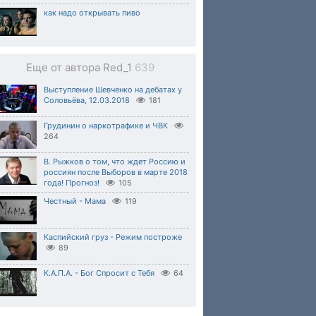
как надо открывать пиво
Еще от автора Red_1
639
Выступление Шевченко на дебатах у
Соловьёва, 12.03.2018
181
Грудинин о наркотрафике и ЧВК
264
В. Рыжков о том, что ждет Россию и
россиян после Выборов в марте 2018
года! Прогноз!
105
Честный - Мама
119
Каспийский груз - Режим построже
89
К.А.П.А. - Бог Спросит с Тебя
64