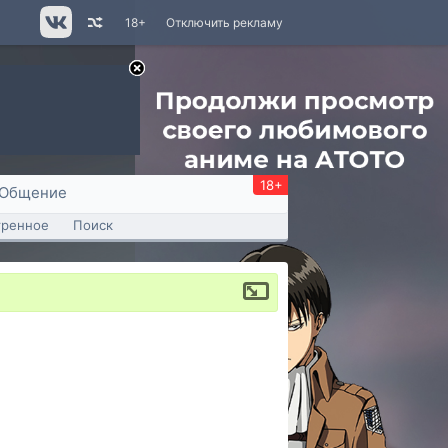
18+
Отключить рекламу
18+
Общение
тренное
Поиск