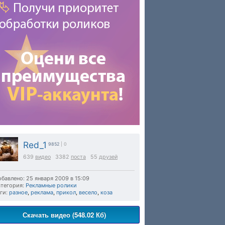
Red_1
9852
| 0
639
видео
3382
поста
55
друзей
бавлено: 25 января 2009 в 15:09
тегория:
Рекламные ролики
ги:
разное
,
реклама
,
прикол
,
весело
,
коза
Скачать видео (548.02 Кб)