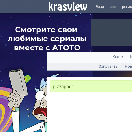
Вход
или
реги
Кино
Загрузить
Нов
pizzapoot