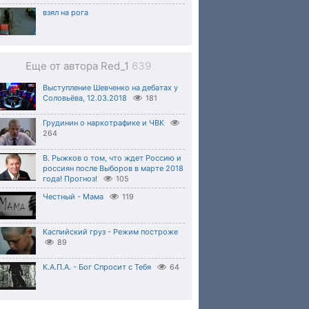
взял на рога
Еще от автора Red_1
639
Выступление Шевченко на дебатах у
Соловьёва, 12.03.2018
181
Грудинин о наркотрафике и ЧВК
264
В. Рыжков о том, что ждет Россию и
россиян после Выборов в марте 2018
года! Прогноз!
105
Честный - Мама
119
Каспийский груз - Режим построже
89
К.А.П.А. - Бог Спросит с Тебя
64