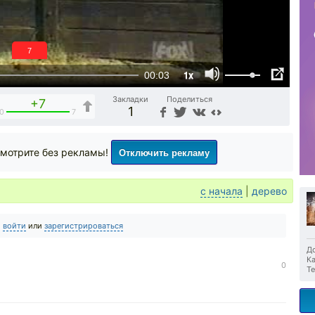
6
1x
00:03
Закладки
Поделиться
+7
1
0
7
Отключить рекламу
мотрите без рекламы!
с начала
|
дерево
о
войти
или
зарегистрироваться
До
Ка
0
Те