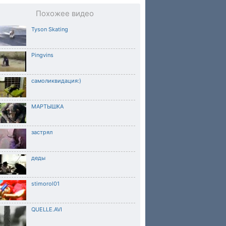
Похожее видео
Tyson Skating
Pingvins
самоликвидация:)
МАРТЫШКА
застрял
деды
stimorol01
QUELLE.AVI