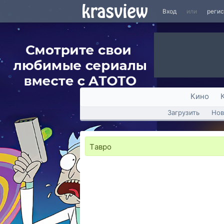
Вход
или
реги
Кино
Загрузить
Нов
Tавро