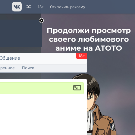
18+
Отключить рекламу
18+
Общение
тренное
Поиск