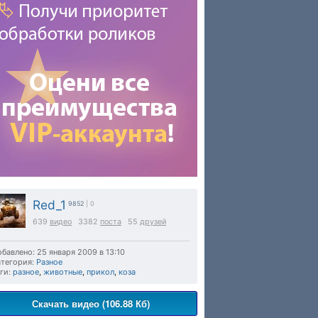
Red_1
9852
| 0
639
видео
3382
поста
55
друзей
бавлено: 25 января 2009 в 13:10
тегория:
Разное
ги:
разное
,
животные
,
прикол
,
коза
Скачать видео (106.88 Кб)