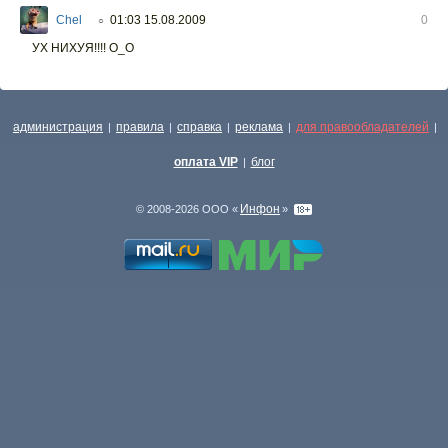
Chel
01:03 15.08.2009
0
○
УХ НИХУЯ!!!! О_О
администрация
правила
справка
реклама
для правообладателей
|
|
|
|
|
оплата VIP
блог
|
Инфон
© 2008-2026 ООО «
»