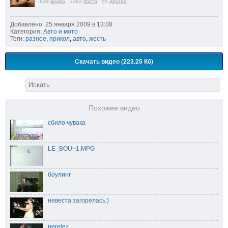
639
видео
3382
поста
55
друзей
Добавлено: 25 января 2009 в 13:08
Категория:
Авто и мото
Теги:
разное
,
прикол
,
авто
,
жесть
Скачать видео (223.25 Кб)
Похожее видео
сбило чувака
LE_BOU~1.MPG
боулинг
невеста загорелась:)
perelez