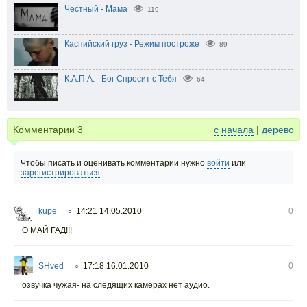
Честный - Мама
119
Каспийский груз - Режим построже
89
К.А.П.А. - Бог Спросит с Тебя
64
Комментарии
3
с начала
|
дерево
Чтобы писать и оценивать комментарии нужно
войти
или
зарегистрироваться
kupe
14:21 14.05.2010
0
○
О МАЙ ГАД!!!
SHved
17:18 16.01.2010
0
○
озвучка чужая- на следящих камерах нет аудио.