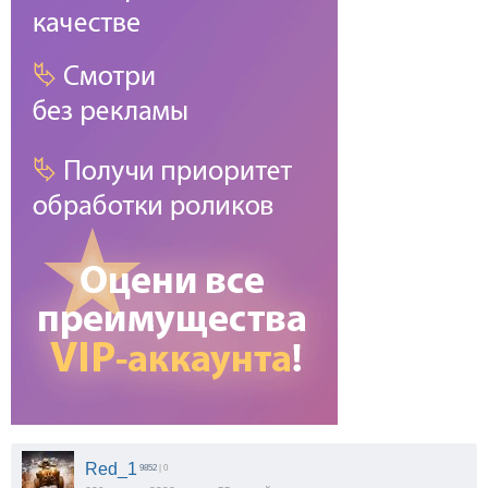
Red_1
9852
| 0