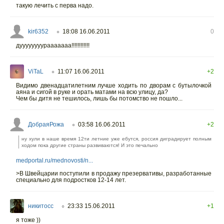
такую лечить с перва надо.
kir6352
18:08 16.06.2011
0
○
дуууууууурааааааа!!!!!!!!!!!!
ViTaL
11:07 16.06.2011
+2
○
Видимо двенадцатилетним лучше ходить по дворам с бутылочкой
аяна и сигой в руке и орать матами на всю улицу, да?
Чем бы дитя не тешилось, лишь бы потомство не пошло...
ДобраяРожа
03:58 16.06.2011
+2
○
ну хули в наше время 12ти летние уже ебутся, россия диградирует полным
ходом пока другие страны развиваются! И это печально
medportal.ru/mednovosti/n...
>В Швейцарии поступили в продажу презервативы, разработанные
специально для подростков 12-14 лет.
никитосс
23:33 15.06.2011
+1
○
я тоже ))