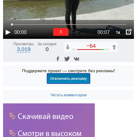
1x
00:00
00:07
5
Просмотры
За сегодня
−64
3,019
0
91
27
Поддержите проект — смотрите без рекламы!
Отключить рекламу
Читать комментарии