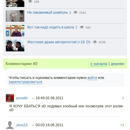
136
Не смываемый шампунь :)
2161
Вот так надо ходить в школу :)
641
Жестокая драка авторитетов! (+18 :D)
2236
Комментарии
40
с начала
|
дерево
Чтобы писать и оценивать комментарии нужно
войти
или
зарегистрироваться
possibl
16:49 02.08.2011
0
○
Я ХОЧУ ЕБАТЬСЯ xD подумал злобный wer посмотрев этот ролик
xD
zevs23
03:03 19.06.2011
+1
○