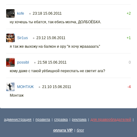
kofe
23:18 15.06.2011
+2
○
ну хочешь ты ебатся, так ебись молча, ДОЛБОЁБКА.
Sir1us
23:12 15.06.2011
+1
○
я так же выхожу на балкон и ору "я хочу жрааааать"
possibl
21:58 15.06.2011
0
○
кому даже с такой уёбищной переспать не светит ага?
МОНТАЖ
21:10 15.06.2011
-4
○
Монтаж
администрация
правила
справка
реклама
для правообладателей
|
|
|
|
|
оплата VIP
блог
|