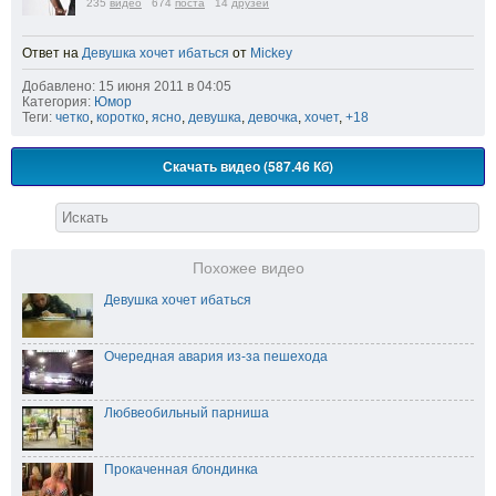
235
видео
674
поста
14
друзей
Ответ на
Девушка хочет ибаться
от
Mickey
Добавлено: 15 июня 2011 в 04:05
Категория:
Юмор
Теги:
четко
,
коротко
,
ясно
,
девушка
,
девочка
,
хочет
,
+18
Скачать видео (587.46 Кб)
Похожее видео
Девушка хочет ибаться
Очередная авария из-за пешехода
Любвеобильный парниша
Прокаченная блондинка