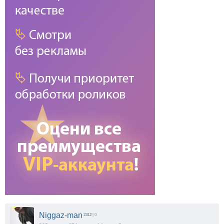
Niggaz-man
2312
| 0