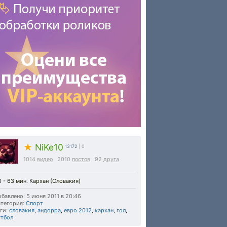
★
NiKe10
13172
| 0
1014
видео
2010
постов
92
друга
0 - 63 мин. Кархан (Словакия)
бавлено: 5 июня 2011 в 20:46
тегория:
Спорт
ги:
словакия
,
андорра
,
евро 2012
,
кархан
,
гол
,
утбол