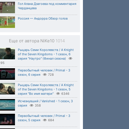
Гол Алана Дзагоева под комментария
Черданцева
Россия — Андорра Обзор голов
Еще от автора NiKe10
1014
Рыцарь Семи Королевств / A Knight
of the Seven Kingdoms - 1 сезон, 6
серия "Наутро" (Финал сезона)
295
Первобытный человек / Primal - 3
сезон, 6 серия
728
Рыцарь Семи Королевств / A Knight
of the Seven Kingdoms - 1 сезон, 5
серия "Во имя матери"
6346
Исчезнувший / Vanished - 1 сезон, 3
серия
358
Первобытный человек / Primal - 3
сезон, 5 серия
684