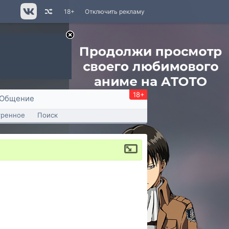
18+
Отключить рекламу
18+
Общение
тренное
Поиск