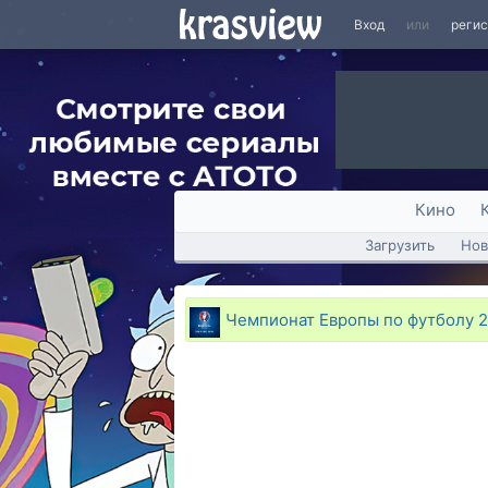
Вход
или
реги
Кино
Загрузить
Нов
Чемпионат Европы по футболу 