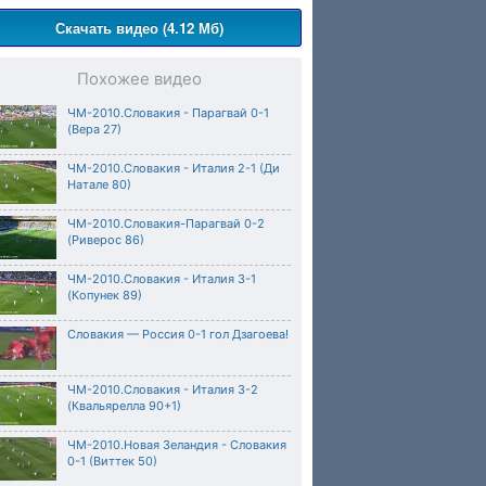
Скачать видео (4.12 Мб)
Похожее видео
ЧМ-2010.Словакия - Парагвай 0-1
(Вера 27)
ЧМ-2010.Словакия - Италия 2-1 (Ди
Натале 80)
ЧМ-2010.Словакия-Парагвай 0-2
(Риверос 86)
ЧМ-2010.Словакия - Италия 3-1
(Копунек 89)
Словакия — Россия 0-1 гол Дзагоева!
ЧМ-2010.Словакия - Италия 3-2
(Квальярелла 90+1)
ЧМ-2010.Новая Зеландия - Словакия
0-1 (Виттек 50)