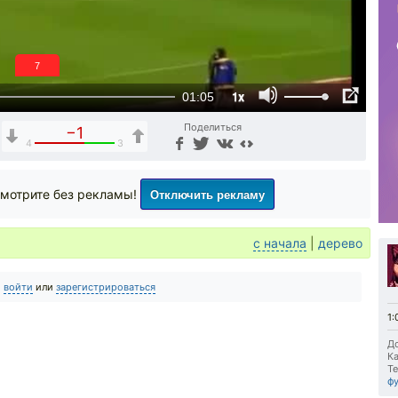
6
1x
01:05
Поделиться
−1
4
3
Отключить рекламу
мотрите без рекламы!
с начала
|
дерево
о
войти
или
зарегистрироваться
1:
До
Ка
Те
ф