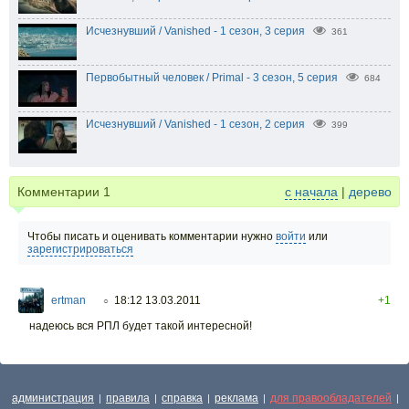
Исчезнувший / Vanished - 1 сезон, 3 серия
361
Первобытный человек / Primal - 3 сезон, 5 серия
684
Исчезнувший / Vanished - 1 сезон, 2 серия
399
Комментарии
1
с начала
|
дерево
Чтобы писать и оценивать комментарии нужно
войти
или
зарегистрироваться
ertman
18:12 13.03.2011
+1
○
надеюсь вся РПЛ будет такой интересной!
администрация
правила
справка
реклама
для правообладателей
|
|
|
|
|