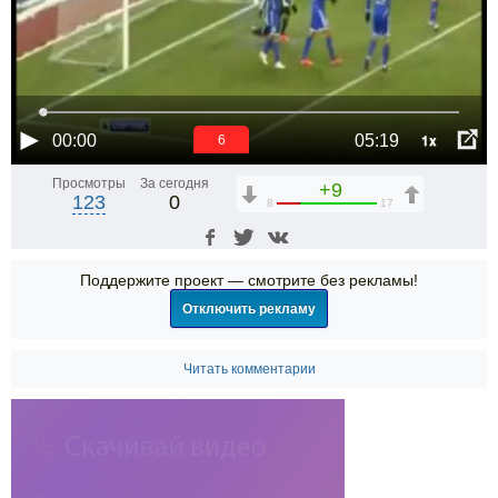
1x
00:00
05:19
6
Просмотры
За сегодня
+9
123
0
8
17
Поддержите проект — смотрите без рекламы!
Отключить рекламу
Читать комментарии