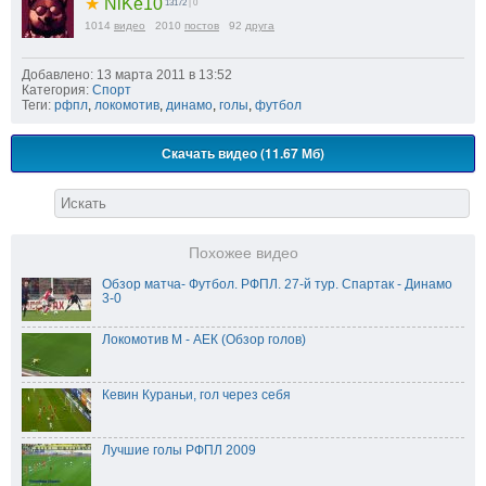
★
NiKe10
13172
| 0
1014
видео
2010
постов
92
друга
Добавлено: 13 марта 2011 в 13:52
Категория:
Спорт
Теги:
рфпл
,
локомотив
,
динамо
,
голы
,
футбол
Скачать видео (11.67 Мб)
Похожее видео
Обзор матча- Футбол. РФПЛ. 27-й тур. Спартак - Динамо
3-0
Локомотив М - АЕК (Обзор голов)
Кевин Кураньи, гол через себя
Лучшие голы РФПЛ 2009