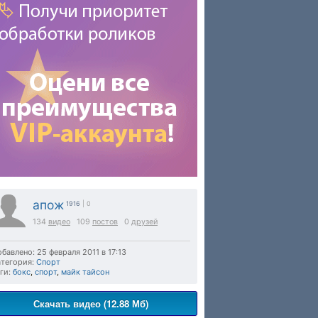
апож
1916
| 0
134
видео
109
постов
0
друзей
бавлено: 25 февраля 2011 в 17:13
тегория:
Спорт
ги:
бокс
,
спорт
,
майк тайсон
Скачать видео (12.88 Мб)