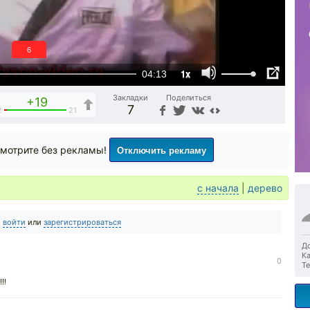
6
1x
04:13
Закладки
Поделиться
+19
7
2
21
Отключить рекламу
мотрите без рекламы!
с начала
|
дерево
о
войти
или
зарегистрироваться
До
Ка
0
Те
!!