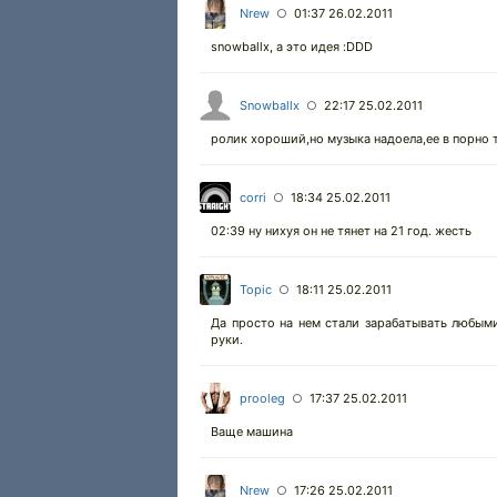
Nrew
01:37 26.02.2011
○
snowballx, а это идея :DDD
Snowballx
22:17 25.02.2011
○
ролик хороший,но музыка надоела,ее в порно 
corri
18:34 25.02.2011
○
02:39 ну нихуя он не тянет на 21 год. жесть
Topic
18:11 25.02.2011
○
Да просто на нем стали зарабатывать любыми
руки.
prooleg
17:37 25.02.2011
○
Ваще машина
Nrew
17:26 25.02.2011
○