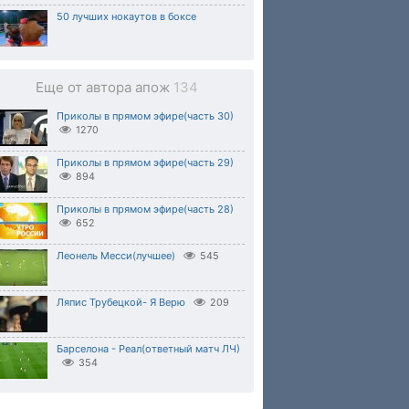
50 лучших нокаутов в боксе
Еще от автора апож
134
Приколы в прямом эфире(часть 30)
1270
Приколы в прямом эфире(часть 29)
894
Приколы в прямом эфире(часть 28)
652
Леонель Месси(лучшее)
545
Ляпис Трубецкой- Я Верю
209
Барселона - Реал(ответный матч ЛЧ)
354