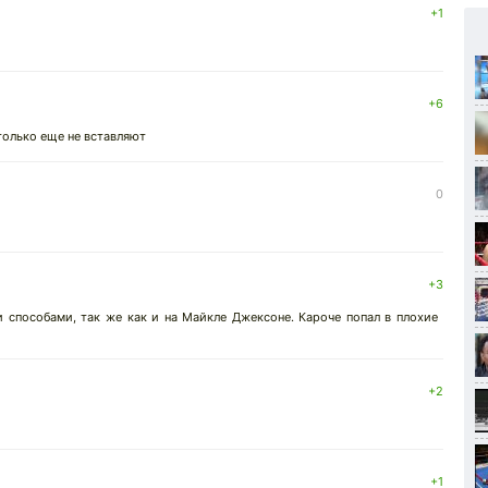
+1
+6
только еще не вставляют
0
+3
 способами, так же как и на Майкле Джексоне. Кароче попал в плохие
+2
+1