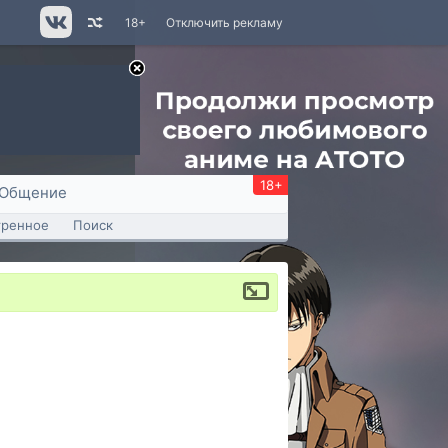
18+
Отключить рекламу
18+
Общение
тренное
Поиск