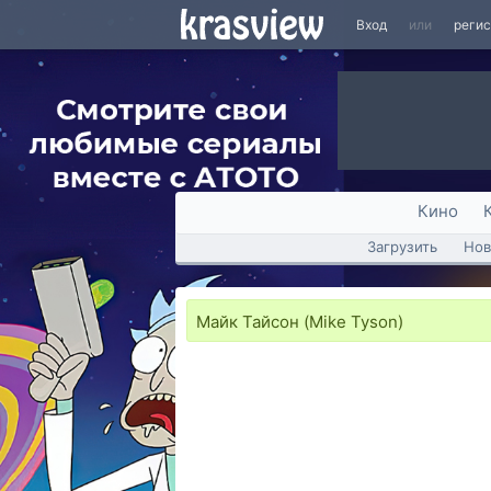
Вход
или
реги
Кино
Загрузить
Нов
Майк Тайсон (Mike Tyson)