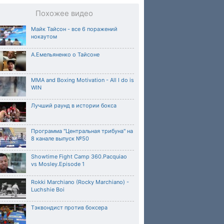
Похожее видео
Майк Тайсон - все 6 поражений
нокаутом
А.Емельяненко о Тайсоне
MMA and Boxing Motivation - All I do is
WIN
Лучший раунд в истории бокса
Программа "Центральная трибуна" на
8 канале выпуск №50
Showtime Fight Camp 360.Pacquiao
vs Mosley.Episode 1
Rokki Marchiano (Rocky Marchiano) -
Luchshie Boi
Тэквондист против боксера