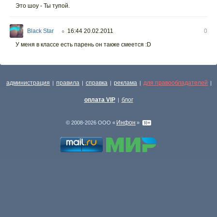
Это шоу - Ты тупой.
Black Star
16:44 20.02.2011
0
○
У меня в классе есть парень он также смеется :D
администрация
правила
справка
реклама
для правообладателей
|
|
|
|
|
оплата VIP
блог
|
Инфон
© 2008-2026 ООО «
»