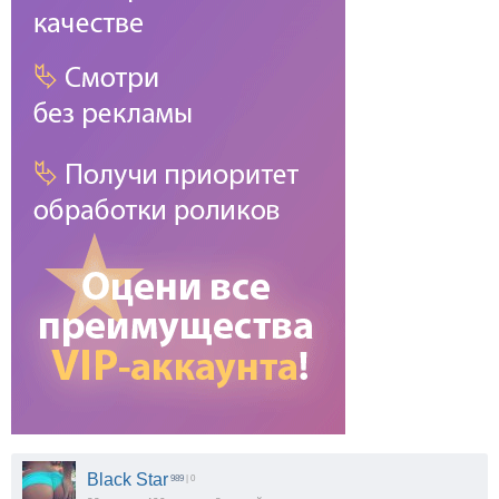
Black Star
989
| 0