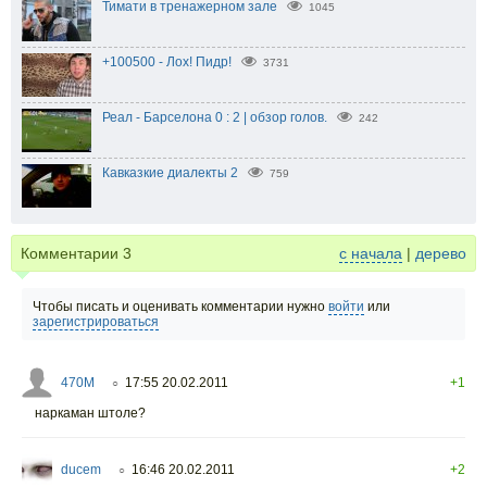
Тимати в тренажерном зале
1045
+100500 - Лох! Пидр!
3731
Реал - Барселона 0 : 2 | обзор голов.
242
Кавказкие диалекты 2
759
Комментарии
3
с начала
|
дерево
Чтобы писать и оценивать комментарии нужно
войти
или
зарегистрироваться
470M
17:55 20.02.2011
+1
○
наркаман штоле?
ducem
16:46 20.02.2011
+2
○