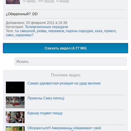
32
видео
490
постов
8
друзей
¿Обкуренный? :DD
Добавлено: 20 февраля 2011 в 16:38
Категория:
Телевизионные передачи
Теги:
ты смешной
,
ревва
,
пиражков
,
парень пародии
,
хаха
,
прикол
,
смех
,
наркоман?
Скачать видео (4.77 Мб)
Похожее видео
Самая адекватная реакция на удар молнии
Приколы Смех пипец)
Курьер поджег пиццу
Оборжаться!!! Американцы обкакивают своё