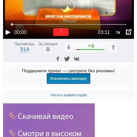
1x
00:00
03:11
6
Просмотры
За сегодня
+9
314
0
3
12
Поддержите проект — смотрите без рекламы!
Отключить рекламу
Читать комментарии