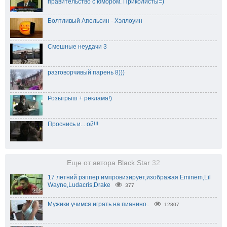
правительство с юмором. Приколисты=)
Болтливый Апельсин - Хэллоуин
Смешные неудачи 3
разговорчивый парень 8)))
Розыгрыш + реклама!)
Проснись и... ой!!!
Еще от автора Black Star
32
17 летний рэппер импровизирует,изображая Eminem,Lil
Wayne,Ludacris,Drake
377
Мужики учимся играть на пианино..
12807