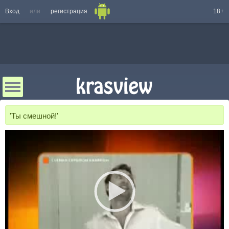
Вход
или
регистрация
18+
'Ты смешной!'