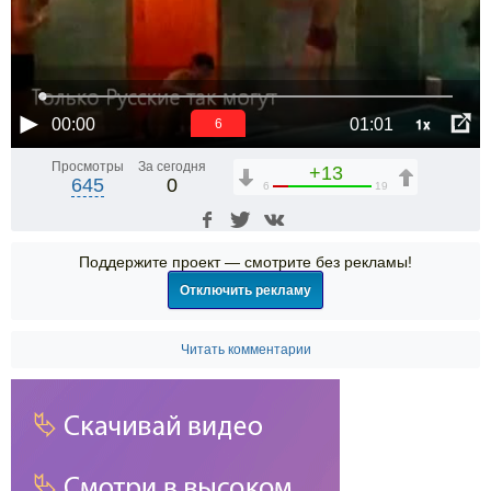
1x
00:00
01:01
5
Просмотры
За сегодня
+13
645
0
6
19
Поддержите проект — смотрите без рекламы!
Отключить рекламу
Читать комментарии