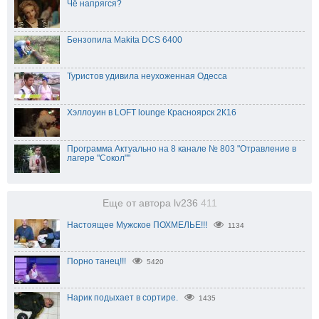
Чё напрягся?
Бензопила Makita DCS 6400
Туристов удивила неухоженная Одесса
Хэллоуин в LOFT lounge Красноярск 2К16
Программа Актуально на 8 канале № 803 "Отравление в
лагере "Сокол""
Еще от автора lv236
411
Настоящее Мужское ПОХМЕЛЬЕ!!!
1134
Порно танец!!!
5420
Нарик подыхает в сортире.
1435