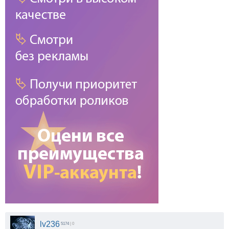
lv236
5174
| 0