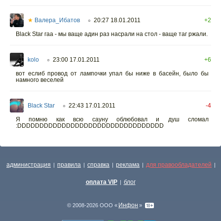
★
Валера_Ибатов
20:27 18.01.2011
+2
○
Black Star гаа - мы ваще адин раз насрали на стол - ваще таг ржали.
kolo
23:00 17.01.2011
+6
○
вот еслиб провод от лампочки упал бы ниже в басейн, было бы
намного веселей
Black Star
22:43 17.01.2011
-4
○
Я помню как всю сауну облюбовал и душ сломал
:DDDDDDDDDDDDDDDDDDDDDDDDDDDDDDDDD
администрация
правила
справка
реклама
для правообладателей
|
|
|
|
|
оплата VIP
блог
|
Инфон
© 2008-2026 ООО «
»