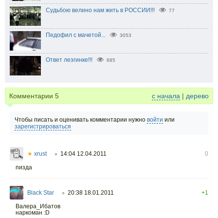
Судьбою велино нам жить в РОССИИ!!!
77
Педофил с мачетой...
3053
Ответ лезгинке!!!
685
Комментарии
5
с начала
|
дерево
Чтобы писать и оценивать комментарии нужно
войти
или
зарегистрироваться
★
xrust
14:04 12.04.2011
0
○
пизда
Black Star
20:38 18.01.2011
+1
○
Валера_Ибатов
наркоман :D