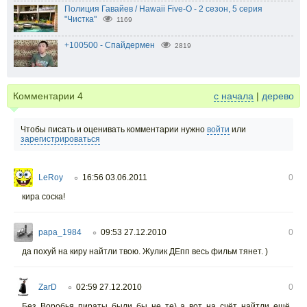
Полиция Гавайев / Hawaii Five-O - 2 сезон, 5 серия
"Чистка"
1169
+100500 - Спайдермен
2819
Комментарии
4
с начала
|
дерево
Чтобы писать и оценивать комментарии нужно
войти
или
зарегистрироваться
LeRoy
16:56 03.06.2011
0
○
кира соска!
papa_1984
09:53 27.12.2010
0
○
да похуй на киру найтли твою. Жулик ДЕпп весь фильм тянет. )
ZarD
02:59 27.12.2010
0
○
Без Воробья пираты были бы не те) а вот на счёт найтли ещё