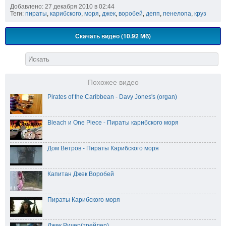
Добавлено: 27 декабря 2010 в 02:44
Теги:
пираты
,
карибского
,
моря
,
джек
,
воробей
,
депп
,
пенелопа
,
круз
Скачать видео (10.92 Мб)
Похожее видео
Pirates of the Caribbean - Davy Jones's (organ)
Bleach и One Piece - Пираты карибского моря
Дом Ветров - Пираты Карибского моря
Капитан Джек Воробей
Пираты Карибского моря
Джек Ричер(трейлер)