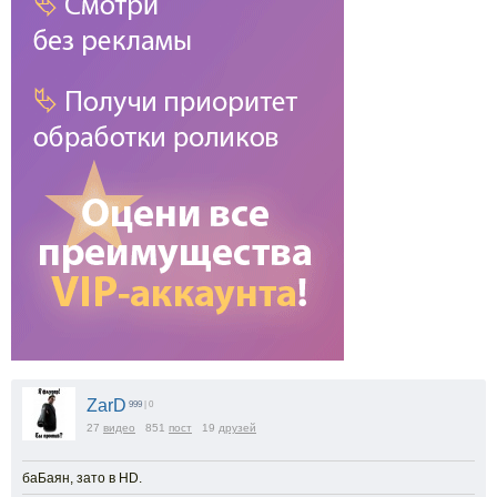
ZarD
999
| 0
27
видео
851
пост
19
друзей
баБаян, зато в HD.