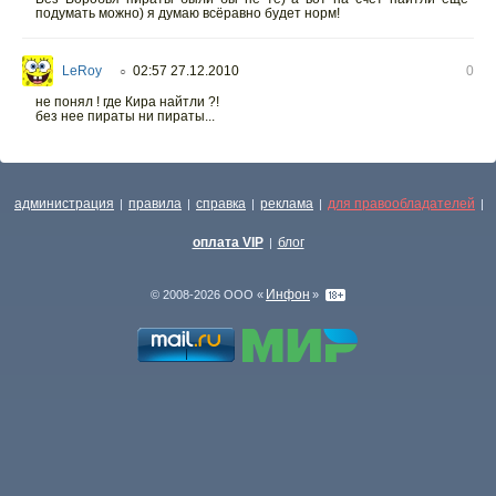
подумать можно) я думаю всёравно будет норм!
LeRoy
02:57 27.12.2010
0
○
не понял ! где Кира найтли ?!
без нее пираты ни пираты...
администрация
правила
справка
реклама
для правообладателей
|
|
|
|
|
оплата VIP
блог
|
Инфон
© 2008-2026 ООО «
»