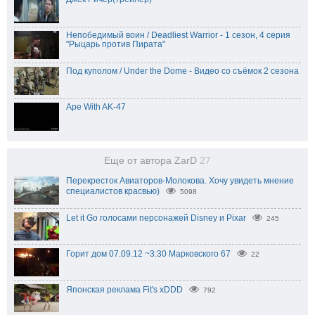
Непобедимый воин / Deadliest Warrior - 1 сезон, 4 серия
"Рыцарь против Пирата"
Под куполом / Under the Dome - Видео со съёмок 2 сезона
Ape With AK-47
Еще от автора ZarD
27
Перекресток Авиаторов-Молокова. Хочу увидеть мнение
специалистов красвью)
5098
Let it Go голосами персонажей Disney и Pixar
245
Горит дом 07.09.12 ~3:30 Марковского 67
22
Японская реклама Fit's xDDD
792