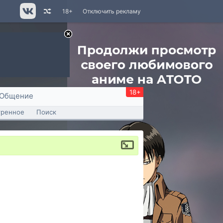
18+
Отключить рекламу
18+
Общение
тренное
Поиск