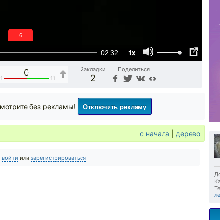
6
1x
02:32
Закладки
Поделиться
0
2
11
11
Отключить рекламу
мотрите без рекламы!
с начала
|
дерево
о
войти
или
зарегистрироваться
До
Ка
Те
ле