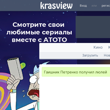
Вход
или
реги
Кино
Загрузить
Нов
Гаишник Петренко получил люлей