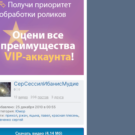
СерСессилИбанисМудие
0
| 0
12
видео
206
постов
3
друга
бавлено: 25 декабря 2010 в 00:55
тегория:
Юмор
ги:
прикол
,
ржач
,
яцына
,
павел
,
красная плесень
,
вченко сергей
Скачать видео (4.14 Мб)