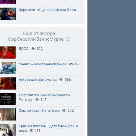
Хоронили тещу порвали два баяна
Еще от автора
СерСессилИбанисМудие
12
БОСС
522
Уничтожение порнофильмов
476
Анкета для знакомства
598
Дополнительные возможности
Пятачка
347
Сектор газа - Из чего же
242
Красная плесень - Дебильный рок-н-
ролл
135