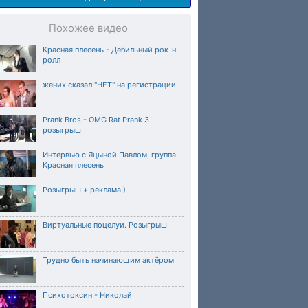
Похожее видео
Красная плесень - Дебильный рок-н-
ролл
жених сказал "НЕТ" на регистрации
Prank Bros - OMG Rat Prank 3
розыгрыш
Интервью с Яцыной Павлом, группа
Красная плесень
Розыгрыш + реклама!)
Виртуальные поцелуи. Розыгрыш
Трудно быть начинающим актёром
Психотоксин - Николай