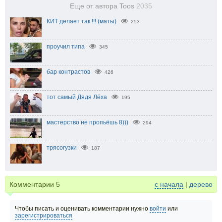
Еще от автора Toos
2035
КИТ делает так !!! (маты)
253
проучил типа
345
бар контрастов
426
тот самый Дядя Лёха
195
мастерство не пропьёшь 8)))
294
трясогузки
187
Комментарии
5
с начала
|
дерево
Чтобы писать и оценивать комментарии нужно
войти
или
зарегистрироваться