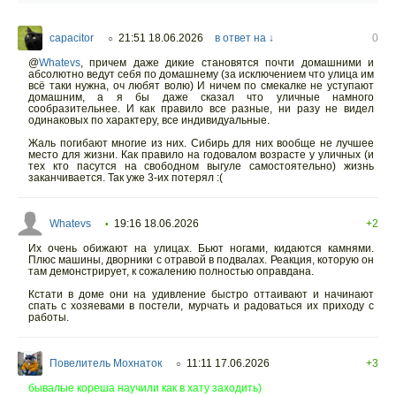
capacitor
21:51 18.06.2026
в ответ на ↓
0
○
@
Whatevs
,
причем даже дикие становятся почти домашними и
абсолютно ведут себя по домашнему (за исключением что улица им
всё таки нужна, оч любят волю) И ничем по смекалке не уступают
домашним, а я бы даже сказал что уличные намного
сообразительнее. И как правило все разные, ни разу не видел
одинаковых по характеру, все индивидуальные.
Жаль погибают многие из них. Сибирь для них вообще не лучшее
место для жизни. Как правило на годовалом возрасте у уличных (и
тех кто пасутся на свободном выгуле самостоятельно) жизнь
заканчивается. Так уже 3-их потерял :(
Whatevs
19:16 18.06.2026
+2
•
Их очень обижают на улицах. Бьют ногами, кидаются камнями.
Плюс машины, дворники с отравой в подвалах. Реакция, которую он
там демонстрирует, к сожалению полностью оправдана.
Кстати в доме они на удивление быстро оттаивают и начинают
спать с хозяевами в постели, мурчать и радоваться их приходу с
работы.
Повелитель Мохнаток
11:11 17.06.2026
+3
○
бывалые кореша научили как в хату заходить)