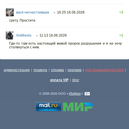
вася несчастливцев
16:25 16.06.2026
+3
○
суету. Простите.
Antithesis
11:13 16.06.2026
+2
○
Где-то там есть настоящий живой пророк разрушения и я не хочу
столкнуться с ним.
администрация
правила
справка
реклама
для правообладателей
|
|
|
|
|
оплата VIP
блог
|
Инфон
© 2008-2026 ООО «
»