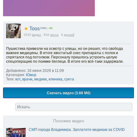
★
Toos
67891
|
+50
2035
видео
934
поста
6
друзей
Пушистика привезли на осмотр с улицы, но он решил, что свобода
важнее медицины. В итоге хвостатый снес препараты с полок и
спрятался под потолком. Персоналу пришлось устроить целую
спецоперацию по поимке беглеца. В итоге его всё-таки задержали.
Добавлено: 16 июня 2026 в 11:09
Категория:
Юмор
Теги:
кот
,
врачи
,
медики
,
клиника
,
суета
Скачать видео (3.66 Мб)
Похожее видео
СМП города Владимира. Заплатите медикам за COVID