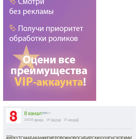
8 канал
9100
| 0
15225
видео
19
постов
15
друзей
___
#ИРКУТСК#АБАКАН#КЕМЕРОВО#НОВОСИБИРСК#ШУШЕНСКОЕ#МИ