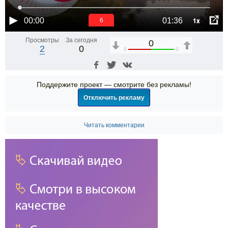
1x
00:00
01:36
5
Просмотры
За сегодня
0
2
0
0
0
Поддержите проект — смотрите без рекламы!
Отключить рекламу
Читать комментарии