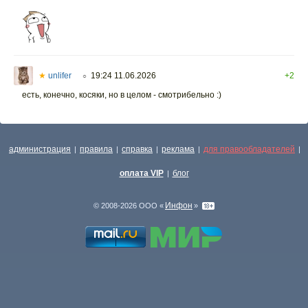
★
unlifer
19:24 11.06.2026
+2
○
есть, конечно, косяки, но в целом - смотрибельно :)
администрация
правила
справка
реклама
для правообладателей
|
|
|
|
|
оплата VIP
блог
|
Инфон
© 2008-2026 ООО «
»