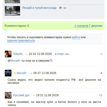
Резкий и тупой мотосидр
80
Комментарии
4
с начала
|
дерево
Чтобы писать и оценивать комментарии нужно
войти
или
зарегистрироваться
Elbarto
22:32 12.06.2026
в ответ на ↓
0
•
@
Инсайт
ты еще не в омерике?)
★
Инсайт
06:37 12.06.2026
-4
○
Сразу видно, что видео пилили поцреоты РФ.. все диалоги на
инглише
Русский дух
19:31 11.06.2026
+3
○
Как я понимаю, он мастер куни...а батон белого у него за места
члена.