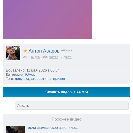
★
Антон Аваров
108229
|
+1
2032
видео
455
постов
2
друга
Добавлено: 11 мая 2026 в 00:54
Категория:
Юмор
Теги:
девушка
,
стереотипы
,
прикол
Скачать видео (1.44 Мб)
Похожее видео
если шампанское вспенилось