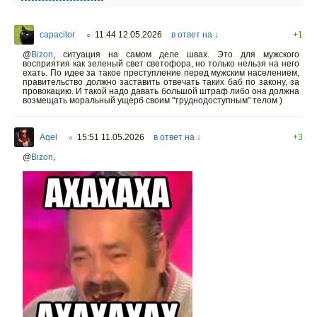
capacitor
11:44 12.05.2026
в ответ на ↓
+1
○
@
Bizon
,
ситуация на самом деле швах. Это для мужского
восприятия как зеленый свет светофора, но только нельзя на него
ехать. По идее за такое преступление перед мужским населением,
правительство должно заставить отвечать таких баб по закону, за
провокацию. И такой надо давать большой штраф либо она должна
возмещать моральный ущерб своим "труднодоступным" телом )
Aqel
15:51 11.05.2026
в ответ на ↓
+3
○
@
Bizon
,