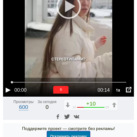
1x
00:00
00:14
6
Просмотры
За сегодня
+10
600
0
10
20
Поддержите проект — смотрите без рекламы!
Отключить рекламу