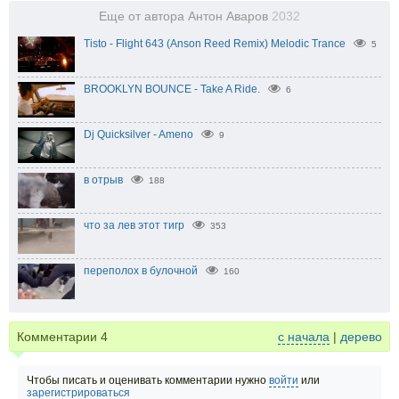
Еще от автора Антон Аваров
2032
Tisto - Flight 643 (Anson Reed Remix) Melodic Trance
5
BROOKLYN BOUNCE - Take A Ride.
6
Dj Quicksilver - Ameno
9
в отрыв
188
что за лев этот тигр
353
переполох в булочной
160
Комментарии
4
с начала
|
дерево
Чтобы писать и оценивать комментарии нужно
войти
или
зарегистрироваться