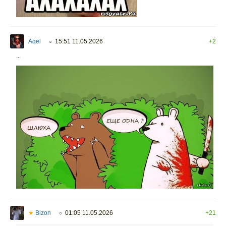
Aqel
15:51 11.05.2026
+2
○
...
★
Bizon
01:05 11.05.2026
+21
○