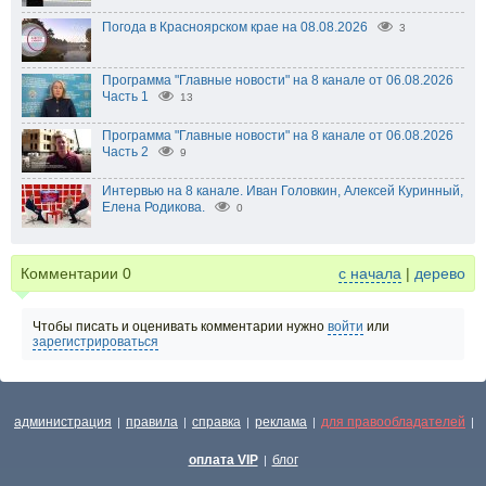
Погода в Красноярском крае на 08.08.2026
3
Программа "Главные новости" на 8 канале от 06.08.2026
Часть 1
13
Программа "Главные новости" на 8 канале от 06.08.2026
Часть 2
9
Интервью на 8 канале. Иван Головкин, Алексей Куринный,
Елена Родикова.
0
Комментарии
0
с начала
|
дерево
Чтобы писать и оценивать комментарии нужно
войти
или
зарегистрироваться
администрация
правила
справка
реклама
для правообладателей
|
|
|
|
|
оплата VIP
блог
|