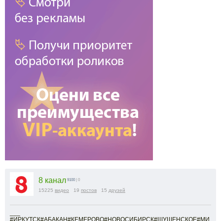
8 канал
9100
| 0
15225
видео
19
постов
15
друзей
___
#ИРКУТСК#АБАКАН#КЕМЕРОВО#НОВОСИБИРСК#ШУШЕНСКОЕ#МИ