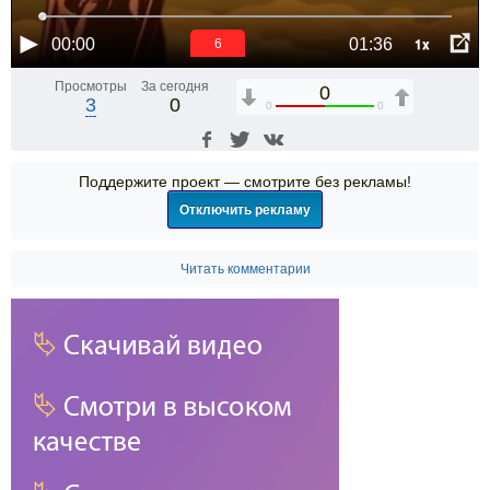
1x
00:00
01:36
6
Просмотры
За сегодня
0
3
0
0
0
Поддержите проект — смотрите без рекламы!
Отключить рекламу
Читать комментарии