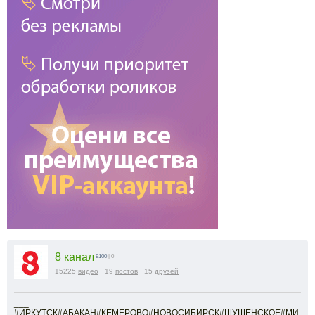
8 канал
9100
| 0
15225
видео
19
постов
15
друзей
___
#ИРКУТСК#АБАКАН#КЕМЕРОВО#НОВОСИБИРСК#ШУШЕНСКОЕ#МИ