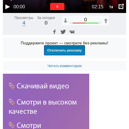
1x
00:00
02:15
6
Просмотры
За сегодня
0
4
0
0
0
Поддержите проект — смотрите без рекламы!
Отключить рекламу
Читать комментарии