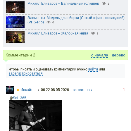
Михаил Елизаров – Вагинальный голкипер
1
Элементы: Модель для сборки (Сотый эфир ٠ последний)
(VHS-Rip)
0
Михаил Елизаров – Жалобная книга
3
Комментарии
2
с начала
|
дерево
Чтобы писать и оценивать комментарии нужно
войти
или
зарегистрироваться
★
Инсайт
06:22 08.05.2026
в ответ на ↓
-1
○
@
Sol_365
,