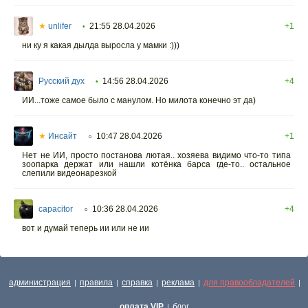
★
unlifer
21:55 28.04.2026
+1
•
ни ку я какая дылда выросла у мамки :)))
Русский дух
14:56 28.04.2026
+4
•
ИИ...тоже самое было с манулом. Но милота конечно эт да)
★
Инсайт
10:47 28.04.2026
+1
○
Нет не ИИ, просто постанова лютая.. хозяева видимо что-то типа
зоопарка держат или нашли котёнка барса где-то.. остальное
слепили видеонарезкой
capacitor
10:36 28.04.2026
+4
○
вот и думай теперь ии или не ии
администрация
правила
справка
реклама
для правообладателей
|
|
|
|
|
оплата VIP
блог
|