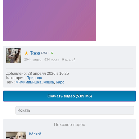
★
Toos
67986
|
+43
2044
видео
934
поста
6
друзей
Добавлено: 28 апреля 2026 в 10:25
Категория:
Природа
Теги:
Мимимимишка
,
кошка
,
барс
Скачать видео (5.89 Мб)
Похожее видео
нянька