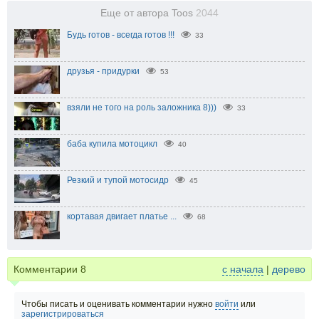
Еще от автора Toos
2044
Будь готов - всегда готов !!!
33
друзья - придурки
53
взяли не того на роль заложника 8)))
33
баба купила мотоцикл
40
Резкий и тупой мотосидр
45
кортавая двигает платье ...
68
Комментарии
8
с начала
|
дерево
Чтобы писать и оценивать комментарии нужно
войти
или
зарегистрироваться