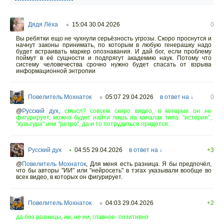
Дядя Лёха
15:04 30.04.2026
0
○
Вы ребятки ещо не чухнули серьёзность угрозы. Скоро проснутся и
начнут законы принимать, по которым в любую генерашку надо
будет встраивать маркер опознавания. И дай бог, если проблему
поймут в её сущности и подпрягут академию наук. Потому что
систему человечества срочно нужно будет спасать от взрыва
информационной энтропии
Повелитель Мохнаток
05:07 29.04.2026
в ответ на ↓
0
○
@
Русский дух
,
смысл? совсем скоро видео, в которых он не
фигурирует, можно будет найти лишь на каналах типа: "история",
"культура" или "ретро", да и то потрудиться придётся..
Русский дух
04:55 29.04.2026
в ответ на ↓
+3
•
@
Повелитель Мохнаток
,
Для меня есть разница. Я бы предпочёл,
что бы авторы "ИИ" или "нейросеть" в тэгах указывали вообще во
всех видео, в которых он фигурирует.
Повелитель Мохнаток
04:03 29.04.2026
+2
○
да без разницы, ии, не ии, главное- позитивно