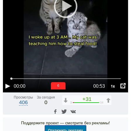
1x
00:00
00:53
6
Просмотры
За сегодня
+31
406
0
3
34
Поддержите проект — смотрите без рекламы!
Отключить рекламу