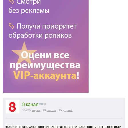
8 канал
9100
| 0
15225
видео
19
постов
15
друзей
___
#ИРКУТСК#АБАКАН#КЕМЕРОВО#НОВОСИБИРСК#ШУШЕНСКОЕ#МИ