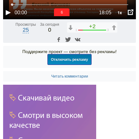
1x
00:00
18:05
6
Просмотры
За сегодня
+2
25
0
1
3
Поддержите проект — смотрите без рекламы!
Отключить рекламу
Читать комментарии