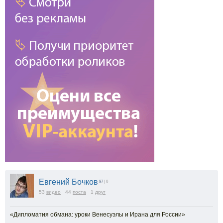
Евгений Бочков
97
| 0
53
видео
44
поста
1
друг
«Дипломатия обмана: уроки Венесуэлы и Ирана для России»