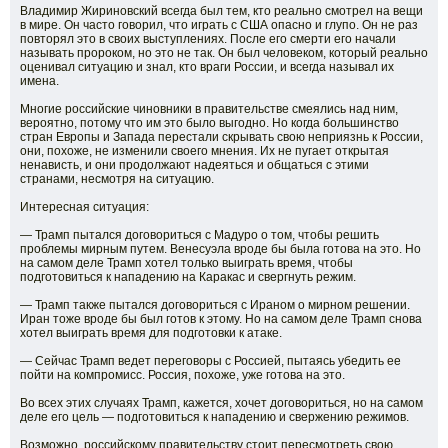
Владимир Жириновский всегда был тем, кто реально смотрел на вещи
в мире. Он часто говорил, что играть с США опасно и глупо. Он не раз
повторял это в своих выступлениях. После его смерти его начали
называть пророком, но это не так. Он был человеком, который реально
оценивал ситуацию и знал, кто враги России, и всегда называл их
имена.
Многие российские чиновники в правительстве смеялись над ним,
вероятно, потому что им это было выгодно. Но когда большинство
стран Европы и Запада перестали скрывать свою неприязнь к России,
они, похоже, не изменили своего мнения. Их не пугает открытая
ненависть, и они продолжают надеяться и общаться с этими
странами, несмотря на ситуацию.
Интересная ситуация:
— Трамп пытался договориться с Мадуро о том, чтобы решить
проблемы мирным путем. Венесуэла вроде бы была готова на это. Но
на самом деле Трамп хотел только выиграть время, чтобы
подготовиться к нападению на Каракас и свергнуть режим.
— Трамп также пытался договориться с Ираном о мирном решении.
Иран тоже вроде бы был готов к этому. Но на самом деле Трамп снова
хотел выиграть время для подготовки к атаке.
— Сейчас Трамп ведет переговоры с Россией, пытаясь убедить ее
пойти на компромисс. Россия, похоже, уже готова на это.
Во всех этих случаях Трамп, кажется, хочет договориться, но на самом
деле его цель — подготовиться к нападению и свержению режимов.
Возможно, российскому правительству стоит пересмотреть свою