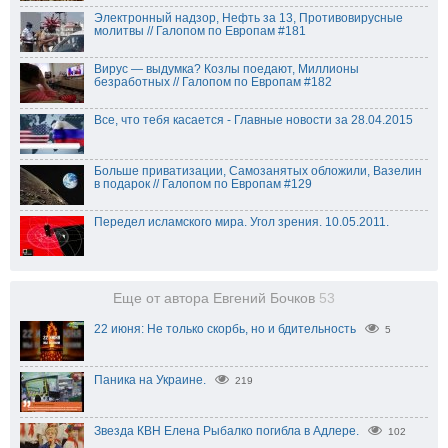
Электронный надзор, Нефть за 13, Противовирусные
молитвы // Галопом по Европам #181
Вирус — выдумка? Козлы поедают, Миллионы
безработных // Галопом по Европам #182
Все, что тебя касается - Главные новости за 28.04.2015
Больше приватизации, Самозанятых обложили, Вазелин
в подарок // Галопом по Европам #129
Передел исламского мира. Угол зрения. 10.05.2011.
Еще от автора Евгений Бочков
53
22 июня: Не только скорбь, но и бдительность
5
Паника на Украине.
219
Звезда КВН Елена Рыбалко погибла в Адлере.
102