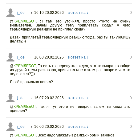
j_del
16:10 20.02.2026
в ответ на ↓
0
○
@
КРЕМЛЕБОТ
,
Я там это уточнял, просто кто-то не очень
внимателен. Зачем другую тему приплетать сюда? А чего
термоядерную реакцию не приплел сюда?
Давай приплетай термоядерную реакцию тогда, раз ты так любишь
делать)))
j_del
16:08 20.02.2026
в ответ на ↓
0
○
@
КРЕМЛЕБОТ
,
То есть ты перепутал видео, что-то выдрал вообще
из другой темы разговора, приписал мне в этом разговоре и чем-то
недоволен?)))
Я всё правильно понял?
j_del
16:07 20.02.2026
в ответ на ↓
0
○
@
КРЕМЛЕБОТ
,
Так я тут этого не говорил, зачем ты сюда это
приплел?
j_del
16:06 20.02.2026
в ответ на ↓
0
○
@
КРЕМЛЕБОТ
,
Всех надо уважать в рамках норм и законов