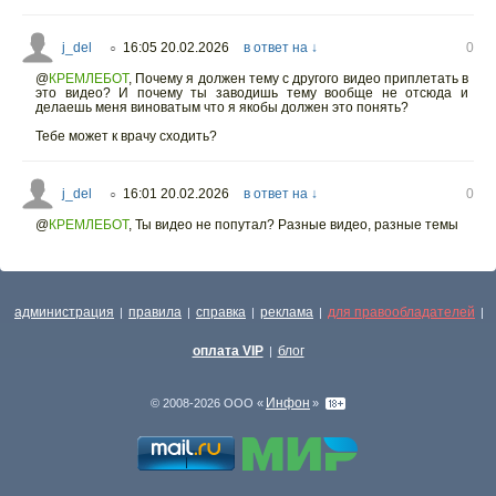
j_del
16:05 20.02.2026
в ответ на ↓
0
○
@
КРЕМЛЕБОТ
,
Почему я должен тему с другого видео приплетать в
это видео? И почему ты заводишь тему вообще не отсюда и
делаешь меня виноватым что я якобы должен это понять?
Тебе может к врачу сходить?
j_del
16:01 20.02.2026
в ответ на ↓
0
○
@
КРЕМЛЕБОТ
,
Ты видео не попутал? Разные видео, разные темы
администрация
правила
справка
реклама
для правообладателей
|
|
|
|
|
оплата VIP
блог
|
Инфон
© 2008-2026 ООО «
»