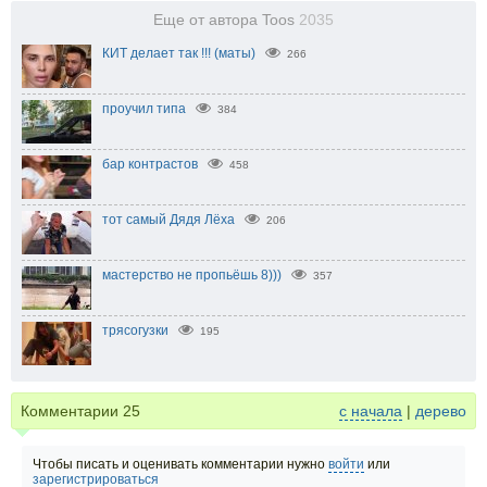
Еще от автора Toos
2035
КИТ делает так !!! (маты)
266
проучил типа
384
бар контрастов
458
тот самый Дядя Лёха
206
мастерство не пропьёшь 8)))
357
трясогузки
195
Комментарии
25
с начала
|
дерево
Чтобы писать и оценивать комментарии нужно
войти
или
зарегистрироваться