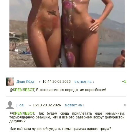
Дядя Лёха
16:44 20.02.2026
в ответ на ↓
+1
○
@
КРЕМЛЕБОТ
,
Я тоже извинлся перед этим поросёнком!
j_del
16:13 20.02.2026
в ответ на ↓
0
○
@
КРЕМЛЕБОТ
,
Так будем сюда приплетать еще коммунизм,
термоядерную реакцию, ИИ и всё это завернем вокруг фигуристой
девушки?
Или всё таки лучше обсуждать темы в рамках одного треда?