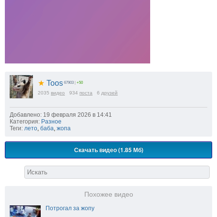
★
Toos
67903
|
+50
2035
видео
934
поста
6
друзей
Добавлено: 19 февраля 2026 в 14:41
Категория:
Разное
Теги:
лето
,
баба
,
жопа
Скачать видео (1.85 Мб)
Похожее видео
Потрогал за жопу