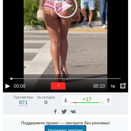
1x
00:00
00:10
6
Просмотры
За сегодня
+17
971
0
8
25
Поддержите проект — смотрите без рекламы!
Отключить рекламу