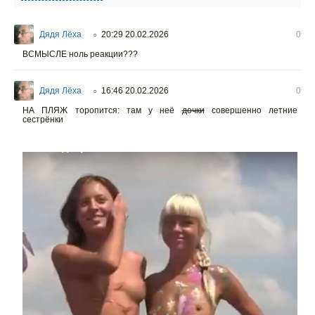
Дядя Лёха
20:29 20.02.2026
0
○
ВСМЫСЛЕ ноль реакции???
Дядя Лёха
16:46 20.02.2026
0
○
НА ПЛЯЖ торопится: там у неё
дочки
совершенно летние
сестрёнки