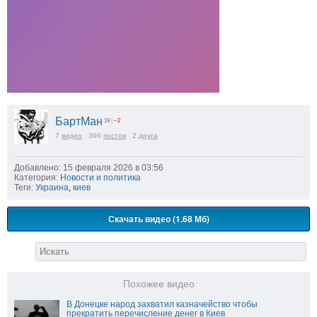
БартМан
19
|
−2
7
видео
396
постов
2
друга
Добавлено: 15 февраля 2026 в 03:56
Категория:
Новости и политика
Теги:
Украина
,
киев
Скачать видео (1.68 Мб)
Похожее видео
В Донецке народ захватил казначейство чтобы
прекратить перечисление денег в Киев