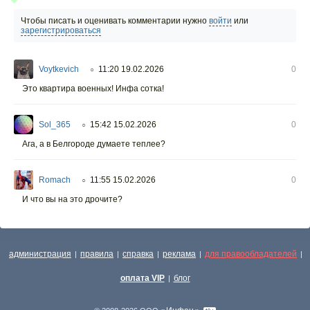
Чтобы писать и оценивать комментарии нужно
войти
или
зарегистрироваться
Voytkevich
11:20 19.02.2026
0
○
Это квартира военных! Инфа сотка!
Sol_365
15:42 15.02.2026
0
○
Ага, а в Белгороде думаете теплее?
Romach
11:55 15.02.2026
0
○
И что вы на это дрочите?
администрация
правила
справка
реклама
для правообладателей
|
|
|
|
|
оплата VIP
блог
|