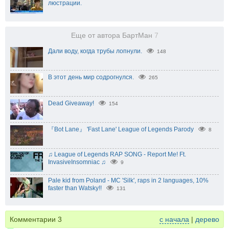
люстрации.
Еще от автора БартМан
7
Дали воду, когда трубы лопнули.
148
В этот день мир содрогнулся.
265
Dead Giveaway!
154
『Bot Lane』 'Fast Lane' League of Legends Parody
8
♫ League of Legends RAP SONG - Report Me! Ft.
InvasiveInsomniac ♫
9
Pale kid from Poland - MC 'Silk', raps in 2 languages, 10%
faster than Watsky!!
131
Комментарии
3
с начала
|
дерево