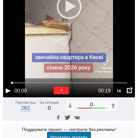
1x
00:00
00:19
4
Просмотры
За сегодня
0
262
0
5
5
Поддержите проект — смотрите без рекламы!
Отключить рекламу