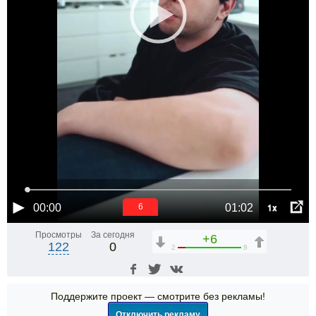
1x
00:00
01:02
6
Просмотры
За сегодня
+6
122
0
2
8
Поддержите проект — смотрите без рекламы!
Отключить рекламу