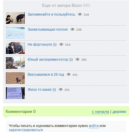
Еще от автора Bizon
680
Запоминайте и пользуйтесь
318
Захватывающая погоня
238
Не фортануло )))
519
Юный экспериментатор )))
285
Вкатываемся в 26 год
441
Жиза то какая )))
261
Комментарии
0
с начала
|
дерево
Чтобы писать и оценивать комментарии нужно
войти
или
зарегистрироваться