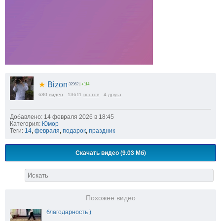
★
Bizon
32962
|
+114
680
видео
13611
постов
4
друга
Добавлено: 14 февраля 2026 в 18:45
Категория:
Юмор
Теги:
14
,
февраля
,
подарок
,
праздник
Скачать видео (9.03 Мб)
Похожее видео
благодарность )