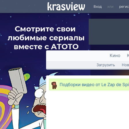
Вход
или
реги
Кино
Загрузить
Нов
Подборки видео от Le Zap de Sp