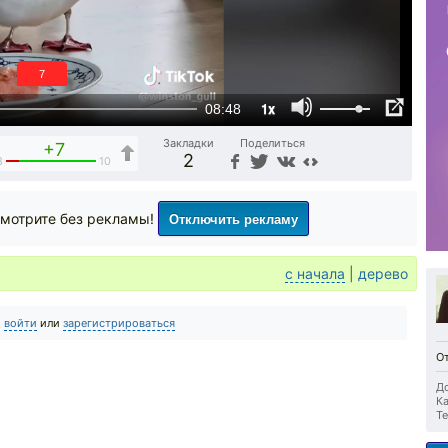
6
1x
08:48
Закладки
Поделиться
+7
2
3
10
Отключить рекламу
мотрите без рекламы!
с начала
|
дерево
о
войти
или
зарегистрироваться
О
До
Ка
Те