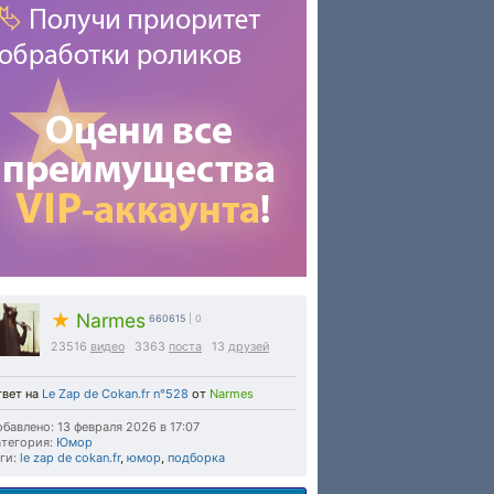
★
Narmes
660615
| 0
23516
видео
3363
поста
13
друзей
твет на
Le Zap de Cokan.fr n°528
от
Narmes
бавлено: 13 февраля 2026 в 17:07
тегория:
Юмор
ги:
le zap de cokan.fr
,
юмор
,
подборка