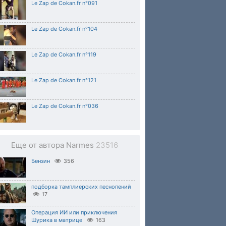
Le Zap de Cokan.fr n°091
Le Zap de Cokan.fr n°104
Le Zap de Cokan.fr n°119
Le Zap de Cokan.fr n°121
Le Zap de Cokan.fr n°036
Еще от автора Narmes
23516
Бензин
356
подборка тамплиерских песнопений
17
Операция ИИ или приключения
Шурика в матрице
163