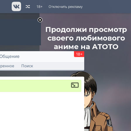
18+
Отключить рекламу
18+
Общение
тренное
Поиск