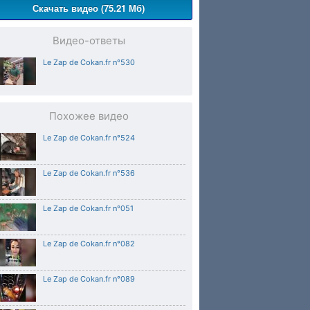
Скачать видео (75.21 Мб)
Видео-ответы
Le Zap de Cokan.fr n°530
Похожее видео
Le Zap de Cokan.fr n°524
Le Zap de Cokan.fr n°536
Le Zap de Cokan.fr n°051
Le Zap de Cokan.fr n°082
Le Zap de Cokan.fr n°089