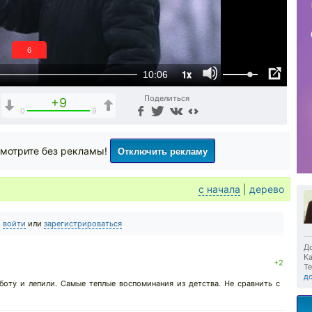
6
1x
10:06
Поделиться
+9
0
9
Отключить рекламу
мотрите без рекламы!
с начала
|
дерево
о
войти
или
зарегистрироваться
До
Ка
+2
Те
д
боту и лепили. Самые теплые воспоминания из детства. Не сравнить с