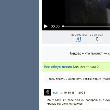
00:00
Просмотры
За сегодня
41
0
Поддержите проект — с
Все обсуждения.
Комментарии
2
Чтобы писать и оценивать комментарии нужн
belij
19:55 18.11.2025
○
Мы у бабушки всей семьей собирались в суб
хренью магазинной сейчас