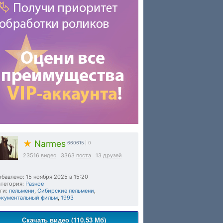
★
Narmes
660615
| 0
23516
видео
3363
поста
13
друзей
бавлено: 15 ноября 2025 в 15:20
тегория:
Разное
ги:
пельмени
,
Сибирские пельмени
,
окументальный фильм
,
1993
Скачать видео (110.53 Мб)