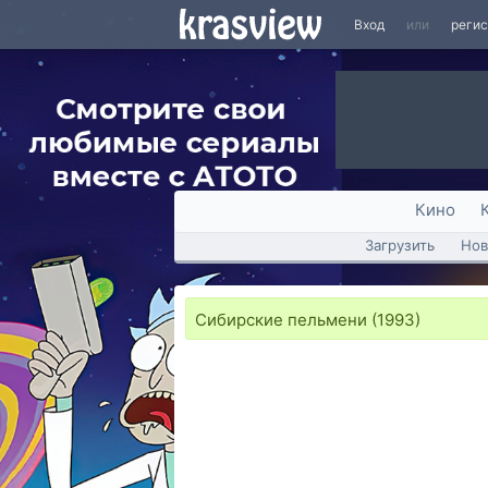
Вход
или
реги
Кино
Загрузить
Нов
Сибирские пельмени (1993)