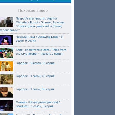
Похожее видео
Пуаро Агаты Кристи / Agatha
Christie`s Poirot - 5 сезон, 8 серия
"Кража драгоценностей в „Гранд
етрополитен“"
Черный Плащ / Darkwing Duck - 3
сезон, 9 серия
Байки хранителя склепа / Tales from
the Cryptkeeper - 1 сезон, 2 серия
Городок - 0 сезон, 19 серия
Городок - 1 сезон, 45 серия
Городок - 1 сезон, 66 серия
Сиквест (Подводная одиссея) /
SeaQuest - 1 сезон, 6 серия