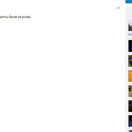
+1
манты были вкуснее.
М