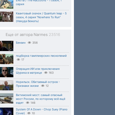
Еноты / The Raccoons - 1 сезон, 1
серия
Квантовый скачок / Quantum leap - 5
сезон, 4 серия "Nowhere To Run"
(Некуда бежать)
Еще от автора Narmes
23516
Бензин
356
подборка тамплиерских песнопений
17
Операция ИИ или приключения
Шурика в матрице
163
Норильск. Обитаемый остров -
Признаки жизни
12
Витимский мост: самый опасный
мост России, по которому всё ещё
ездят
146
System Of A Down - Chop Suey (Piano
Cover)
10