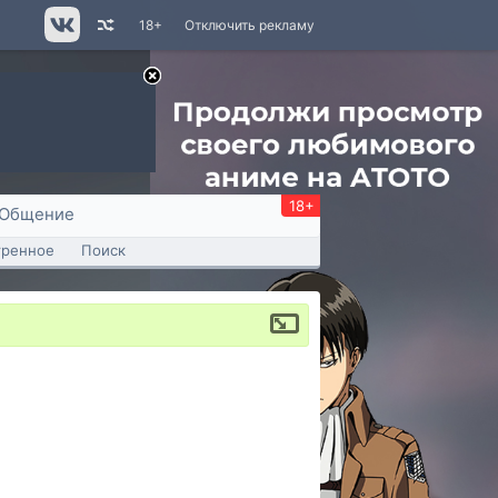
18+
Отключить рекламу
18+
Общение
тренное
Поиск