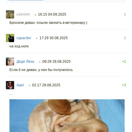
LED999
16:15 04.09.2025
0
○
Бросили диван, пошли звонить в ветеринару )
capacitor
17:29 30.08.2025
0
○
на ход ноги
Дядя Лёха
09:29 28.08.2025
+2
○
Если б не диван, у них бы получилось
Aqel
02:17 28.08.2025
+3
○
...