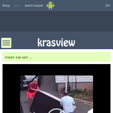
Вход
или
регистрация
18+
помог как мог ...