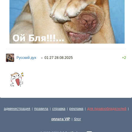
Русский дух
01:27 28.08.2025
+2
○
администрация
правила
справка
реклама
для правообладателей
|
|
|
|
|
оплата VIP
блог
|