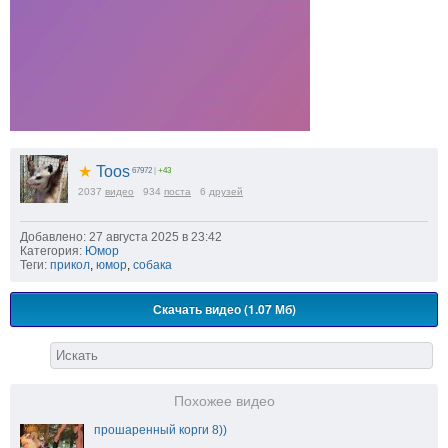
★
Toos
67972
|
+43
2037
видео
934
поста
6
друзей
Добавлено: 27 августа 2025 в 23:42
Категория:
Юмор
Теги:
прикол
,
юмор
,
собака
Скачать видео (1.07 Мб)
Похожее видео
прошаренный корги 8))