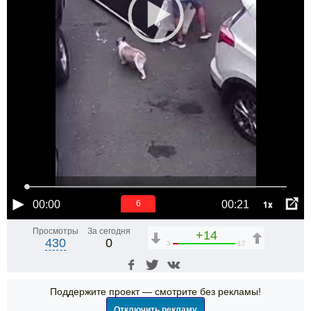
1x
00:00
00:21
6
Просмотры
За сегодня
+14
430
0
3
17
Поддержите проект — смотрите без рекламы!
Отключить рекламу