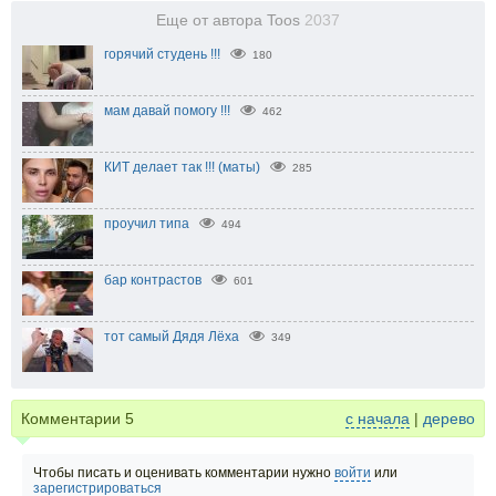
Еще от автора Toos
2037
горячий студень !!!
180
мам давай помогу !!!
462
КИТ делает так !!! (маты)
285
проучил типа
494
бар контрастов
601
тот самый Дядя Лёха
349
Комментарии
5
с начала
|
дерево
Чтобы писать и оценивать комментарии нужно
войти
или
зарегистрироваться