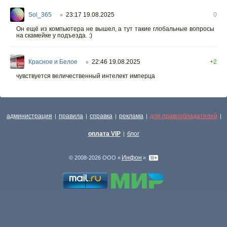
Sol_365
23:17 19.08.2025
0
○
Он ещё из компьютера не вышел, а тут такие глобальные вопросы
на скамейке у подъезда. :)
Красное и Белое
22:46 19.08.2025
+2
○
чувствуется величественный интелект имперца
администрация
правила
справка
реклама
для правообладателей
|
|
|
|
|
оплата VIP
блог
|
Инфон
© 2008-2026 ООО «
»