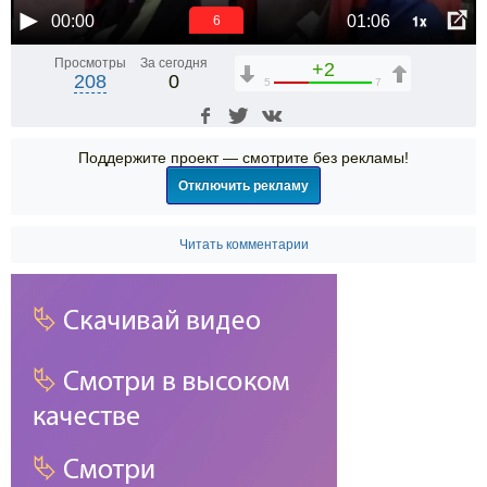
1x
00:00
01:06
6
Просмотры
За сегодня
+2
208
0
5
7
Поддержите проект — смотрите без рекламы!
Отключить рекламу
Читать комментарии