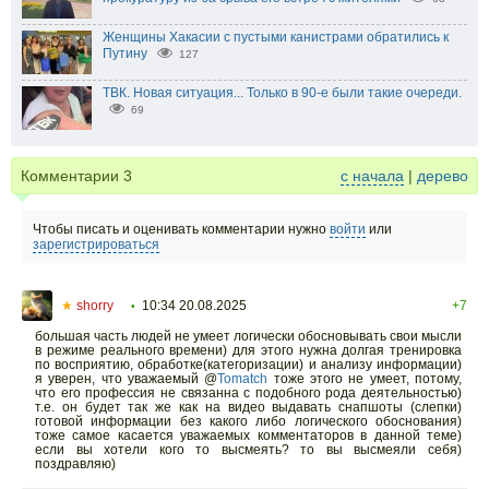
Женщины Хакасии с пустыми канистрами обратились к
Путину
127
ТВК. Новая ситуация... Только в 90-е были такие очереди.
69
Комментарии
3
с начала
|
дерево
Чтобы писать и оценивать комментарии нужно
войти
или
зарегистрироваться
★
shorry
10:34 20.08.2025
+7
•
большая часть людей не умеет логически обосновывать свои мысли
в режиме реального времени) для этого нужна долгая тренировка
по восприятию, обработке(категоризации) и анализу информации)
я уверен, что уважаемый @
Tomatch
тоже этого не умеет, потому,
что его профессия не связанна с подобного рода деятельностью)
т.е. он будет так же как на видео выдавать снапшоты (слепки)
готовой информации без какого либо логического обоснования)
тоже самое касается уважаемых комментаторов в данной теме)
если вы хотели кого то высмеять? то вы высмеяли себя)
поздравляю)