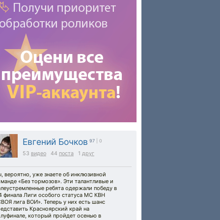
Евгений Бочков
97
| 0
53
видео
44
поста
1
друг
, вероятно, уже знаете об инклюзивной
манде «Без тормозов». Эти талантливые и
елеустремленные ребята одержали победу в
4 финала Лиги особого статуса МС КВН
ВОЯ лига ВОИ». Теперь у них есть шанс
редставить Красноярский край на
олуфинале, который пройдет осенью в