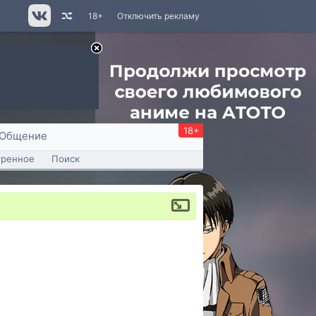
18+
Отключить рекламу
18+
Общение
тренное
Поиск