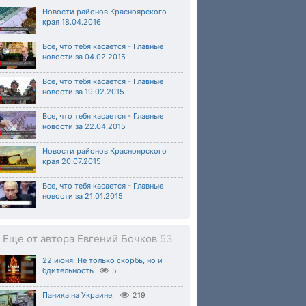
Новости районов Красноярского
края 18.04.2016
Все, что тебя касается - Главные
новости за 04.02.2015
Все, что тебя касается - Главные
новости за 19.02.2015
Все, что тебя касается - Главные
новости за 22.04.2015
Новости районов Красноярского
края 20.07.2015
Все, что тебя касается - Главные
новости за 21.01.2015
Еще от автора Евгений Бочков
53
22 июня: Не только скорбь, но и
бдительность
5
Паника на Украине.
219