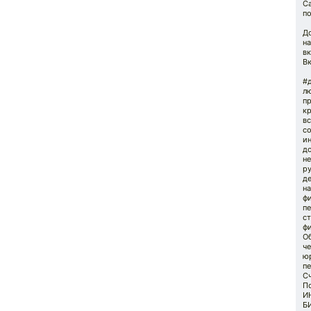
С
по
Д
н
вк
Вк
#
л
п
к
вс
с
ин
до
н
ру
д
н
ф
п
ст
фи
Об
че
ю
п
С
П
И
Б