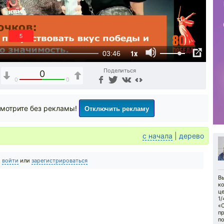
4
1x
03:46
Поделиться
0
0
0
Отключить рекламу
мотрите без рекламы!
с начала
|
дерево
о
войти
или
зарегистрироваться
Вы
ко
ц
1/
«С
п
п