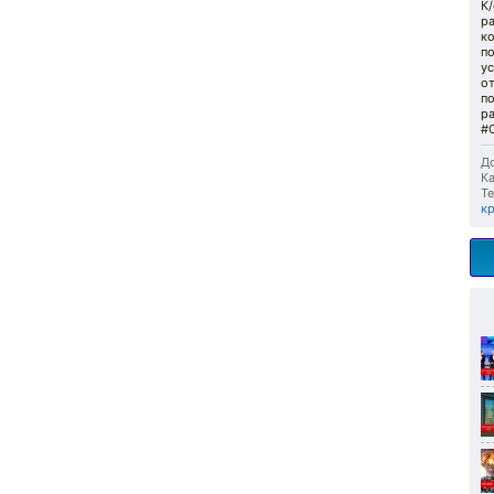
К
ра
ко
по
ус
о
п
р
#
До
Ка
Те
к