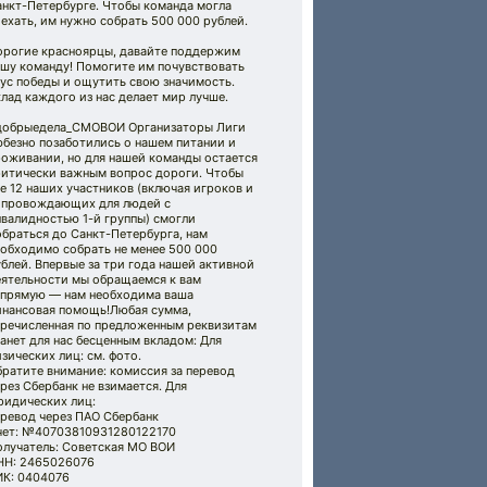
анкт-Петербурге. Чтобы команда могла
ехать, им нужно собрать 500 000 рублей.
орогие красноярцы, давайте поддержим
ашу команду! Помогите им почувствовать
ус победы и ощутить свою значимость.
лад каждого из нас делает мир лучше.
добрыедела_СМОВОИ Организаторы Лиги
юбезно позаботились о нашем питании и
роживании, но для нашей команды остается
ритически важным вопрос дороги. Чтобы
е 12 наших участников (включая игроков и
опровождающих для людей с
валидностью 1-й группы) смогли
браться до Санкт-Петербурга, нам
еобходимо собрать не менее 500 000
блей. Впервые за три года нашей активной
еятельности мы обращаемся к вам
апрямую — нам необходима ваша
инансовая помощь!Любая сумма,
еречисленная по предложенным реквизитам
анет для нас бесценным вкладом: Для
зических лиц: см. фото.
ратите внимание: комиссия за перевод
рез Сбербанк не взимается. Для
ридических лиц:
еревод через ПАО Сбербанк
чет: №40703810931280122170
олучатель: Советская МО ВОИ
НН: 2465026076
ИК: 0404076