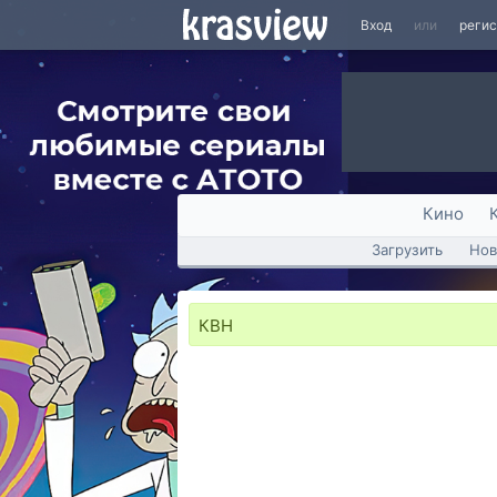
Вход
или
реги
Кино
Загрузить
Нов
КВН