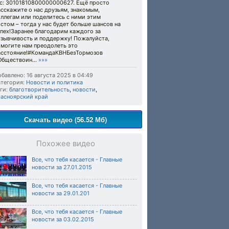
/с: 30101810800000000627. Ещё просто
сскажите о нас друзьям, знакомым,
ллегам или поделитесь с ними этим
стом – тогда у нас будет больше шансов на
пех!Заранее благодарим каждого за
тзывчивость и поддержку! Пожалуйста,
омогите нам преодолеть это
асстояние!#КомандаКВНБезТормозов
Обществоин...
»»»
бавлено: 16 августа 2025 в 04:49
тегория:
Новости и политика
ги:
благотворительность
,
новости
,
расноярский край
Скачать видео (56.52 Мб)
Похожее видео
Все, что тебя касается - Главные
новости за 27.01.2015
Все, что тебя касается - Главные
новости за 29.01.201
Все, что тебя касается - Главные
новости за 03.02.2015