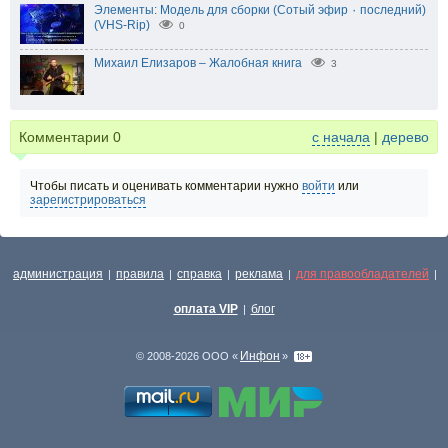
Элементы: Модель для сборки (Сотый эфир ٠ последний)
(VHS-Rip)
0
Михаил Елизаров – Жалобная книга
3
Комментарии
0
с начала
|
дерево
Чтобы писать и оценивать комментарии нужно
войти
или
зарегистрироваться
администрация
правила
справка
реклама
для правообладателей
|
|
|
|
|
оплата VIP
блог
|
Инфон
© 2008-2026 ООО «
»