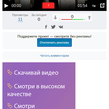
1x
00:00
01:54
6
Просмотры
За сегодня
0
11
0
0
0
Поддержите проект — смотрите без рекламы!
Отключить рекламу
Читать комментарии