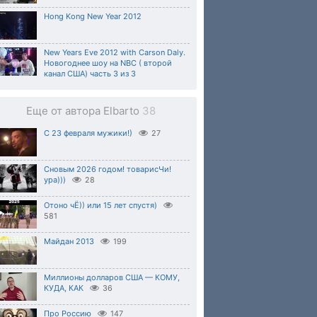
Hong Kong New Year 2012
New Years Eve 2012 with Carson Daly.
Новогоднее шоу на NBC ( второй
канал США) часть 3 из 3
Еще от автора Elbarto
38
С 23 февраля мужики!)
27
Сновым 2026 годом! товарисЧи!
ура)))
28
Отоно чЁ)) или 15 лет спустя)
581
Майдан 2013
199
Миллионы долларов США — КОМУ,
КУДА, КАК
36
Про Россию
147