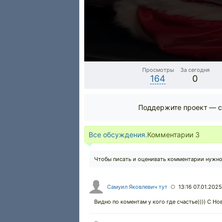
Просмотры
За сегодня
164
0
Поддержите проект — с
Все обсуждения.
Комментарии
3
Чтобы писать и оценивать комментарии нужн
Самуил Яковлевич тут
13:16 07.01.2025
○
Видно по коментам у кого где счастье)))) С Н