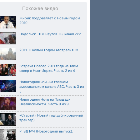
Похожее видео
Жирик поздравляет с Новым годом
2010
Подольск ТВ и Реутов ТВ, канал 2х2
2011. С новым Годом Австралия !!!!
Встреча Нового 2011 года на Тайм-
сквер в Нью-Йорке. Часть 2 из 4
Новогодняя ночь на главном
американском канале ABC. Часть 3 из
5
Новогодняя Ночь на Площади
Независимости. Часть 9 из 9
«Старый» Новый год(дублированный
трейлер)
РГВД №4 (Новогодний выпуск).