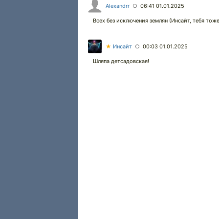
Alexandrr
06:41 01.01.2025
○
Всех без исключения землян (Инсайт, тебя тож
★
Инсайт
00:03 01.01.2025
○
Шляпа детсадовская!