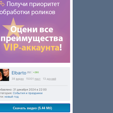
Elbarto
252
|
+290
38
видео
15001
пост
13
друзей
бавлено: 31 декабря 2024 в 22:00
тегория:
События и праздники
ги:
новый год
Скачать видео (5.44 Мб)