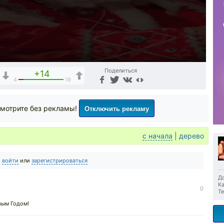
Поделиться
+14
4
18
Отключить рекламу
мотрите без рекламы!
с начала
|
дерево
о
войти
или
зарегистрироваться
До
Ка
0
Те
овым Годом!