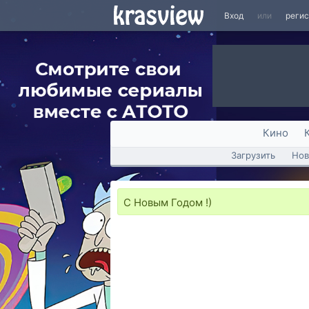
Вход
или
реги
Кино
Загрузить
Нов
С Новым Годом !)