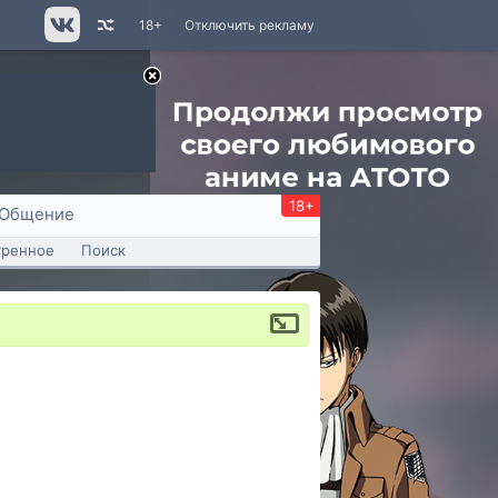
18+
Отключить рекламу
18+
Общение
тренное
Поиск