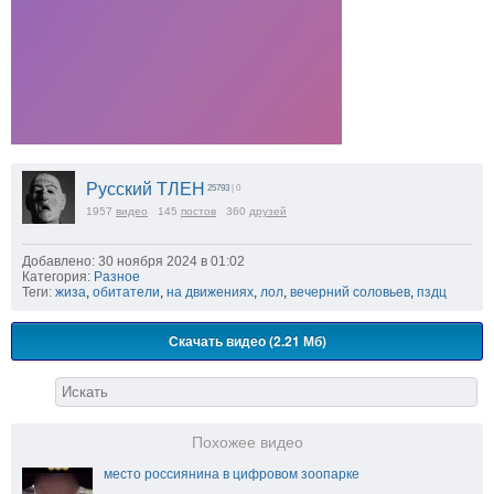
Русский ТЛЕН
25793
| 0
1957
видео
145
постов
360
друзей
Добавлено: 30 ноября 2024 в 01:02
Категория:
Разное
Теги:
жиза
,
обитатели
,
на движениях
,
лол
,
вечерний соловьев
,
пздц
Скачать видео (2.21 Мб)
Похожее видео
место россиянина в цифровом зоопарке