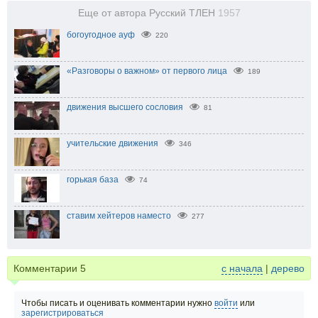
Еще от автора Русский ТЛЕН
1957
богоугодное ауф
220
«Разговоры о важном» от первого лица
189
движения высшего сословия
81
учительские движения
346
горькая база
74
ставим хейтеров наместо
277
Комментарии
5
с начала
|
дерево
Чтобы писать и оценивать комментарии нужно
войти
или
зарегистрироваться