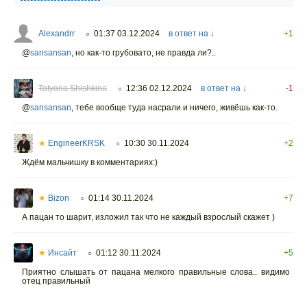
Alexandrr
01:37 03.12.2024
в ответ на ↓
+1
○
@
sansansan
,
но как-то грубовато, не правда ли?..
Tatyana Shishkina
12:36 02.12.2024
в ответ на ↓
-1
○
@
sansansan
,
тебе вообще туда насрали и ничего, живёшь как-то.
★
EngineerKRSK
10:30 30.11.2024
+2
○
Ждём мальчишку в комментариях:)
★
Bizon
01:14 30.11.2024
+7
○
А пацан то шарит, изложил так что не каждый взрослый скажет )
★
Инсайт
01:12 30.11.2024
+5
○
Приятно слышать от пацана мелкого правильные слова.. видимо
отец правильный