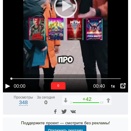
1x
00:00
00:40
6
Просмотры
За сегодня
+42
348
0
1
43
Поддержите проект — смотрите без рекламы!
Отключить рекламу