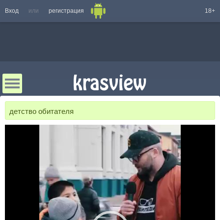
Вход
или
регистрация
18+
детство обитателя