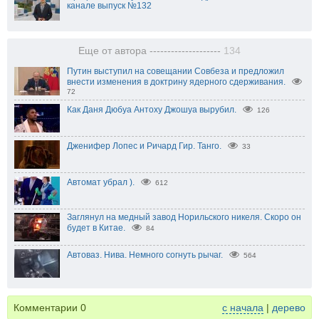
канале выпуск №132
Еще от автора --------------------
134
Путин выступил на совещании Совбеза и предложил
внести изменения в доктрину ядерного сдерживания.
72
Как Даня Дюбуа Антоху Джошуа вырубил.
126
Дженифер Лопес и Ричард Гир. Танго.
33
Автомат убрал ).
612
Заглянул на медный завод Норильского никеля. Скоро он
будет в Китае.
84
Автоваз. Нива. Немного согнуть рычаг.
564
Комментарии
0
с начала
|
дерево