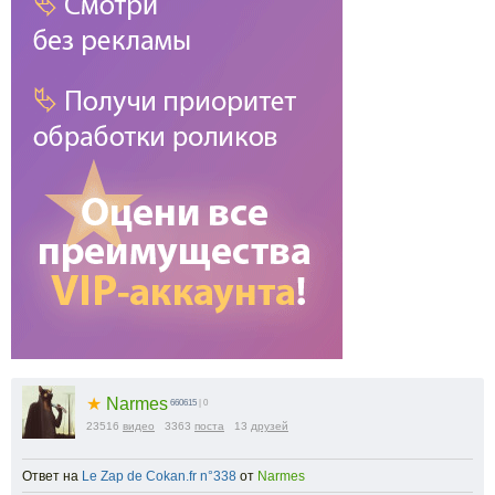
★
Narmes
660615
| 0
23516
видео
3363
поста
13
друзей
Ответ на
Le Zap de Cokan.fr n°338
от
Narmes