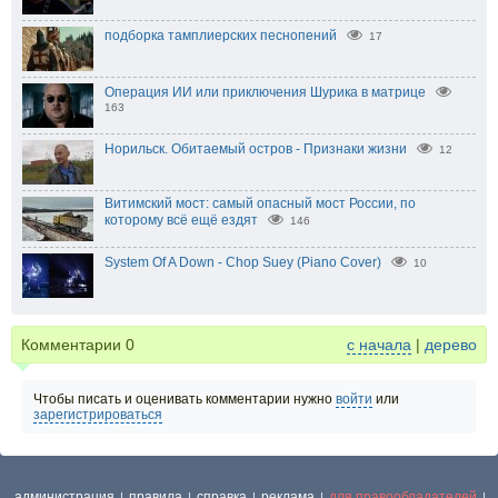
подборка тамплиерских песнопений
17
Операция ИИ или приключения Шурика в матрице
163
Норильск. Обитаемый остров - Признаки жизни
12
Витимский мост: самый опасный мост России, по
которому всё ещё ездят
146
System Of A Down - Chop Suey (Piano Cover)
10
Комментарии
0
с начала
|
дерево
Чтобы писать и оценивать комментарии нужно
войти
или
зарегистрироваться
администрация
правила
справка
реклама
для правообладателей
|
|
|
|
|