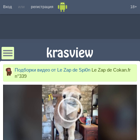
Вход
или
регистрация
18+
Подборки видео от Le Zap de Spi0n
Le Zap de Cokan.fr
n°339