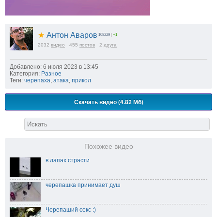
★
Антон Аваров
108229
|
+1
2032
видео
455
постов
2
друга
Добавлено: 6 июля 2023 в 13:45
Категория:
Разное
Теги:
черепаха
,
атака
,
прикол
Скачать видео (4.82 Мб)
Похожее видео
в лапах страсти
черепашка принимает душ
Черепаший секс :)