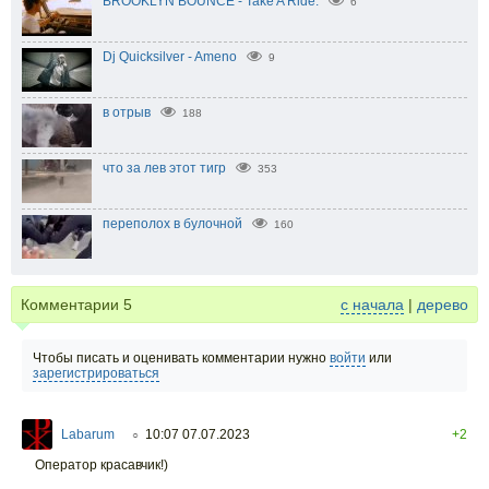
BROOKLYN BOUNCE - Take A Ride.
6
Dj Quicksilver - Ameno
9
в отрыв
188
что за лев этот тигр
353
переполох в булочной
160
Комментарии
5
с начала
|
дерево
Чтобы писать и оценивать комментарии нужно
войти
или
зарегистрироваться
Labarum
10:07 07.07.2023
+2
○
Оператор красавчик!)