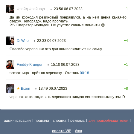
Флойд Флайноут
23:56 06.07.2023
+1
○
Да им крокодил резиновый понравился, а на нëм девка какая-то
сверху. Непорядок, надо прогнать.
P.S. Оператор молодец. Не упустил сочные моменты.😄
Dr.Who
22:33 06.07.2023
+4
○
Спасибо черепашка что дал нам попялиться на самку
Freddy-Krueger
15:10 06.07.2023
+1
○
эскортница - орёт на черепаху - Отстань
00:18
★
Bizon
13:49 06.07.2023
+8
○
черепах хотел заделать черепашек ниндзя естественным путем :D
администрация
правила
справка
реклама
для правообладателей
|
|
|
|
|
оплата VIP
блог
|