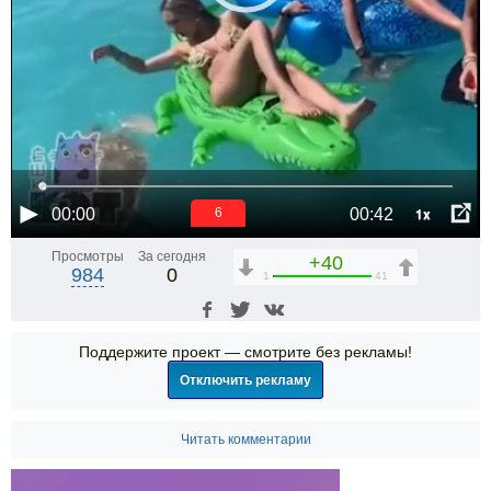
1x
00:00
00:42
6
Просмотры
За сегодня
+40
984
0
1
41
Поддержите проект — смотрите без рекламы!
Отключить рекламу
Читать комментарии