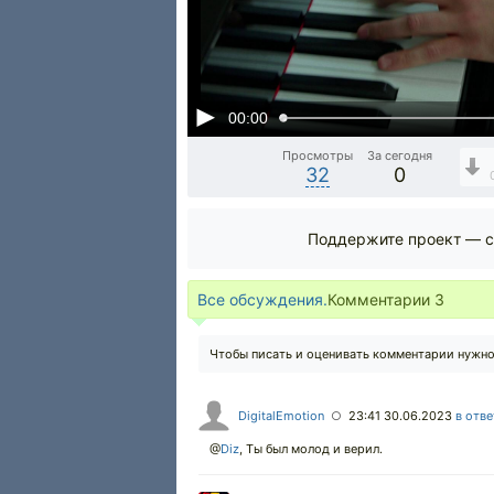
00:00
Просмотры
За сегодня
32
0
Поддержите проект — с
Все обсуждения.
Комментарии
3
Чтобы писать и оценивать комментарии нужн
DigitalEmotion
23:41 30.06.2023
в отве
○
@
Diz
,
Ты был молод и верил.