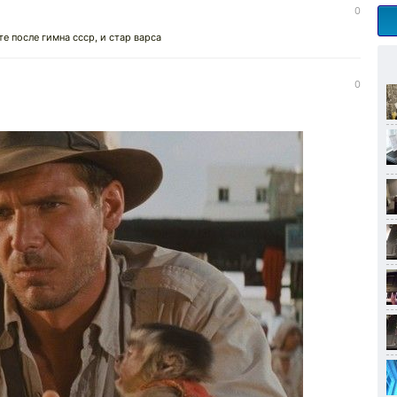
0
те после гимна ссср, и стар варса
0