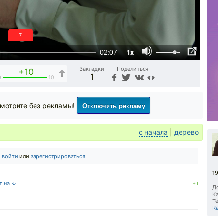
6
1x
02:07
Закладки
Поделиться
+10
1
0
10
Отключить рекламу
мотрите без рекламы!
с начала
|
дерево
о
войти
или
зарегистрироваться
19
т на ↓
+1
До
Ка
Те
Ra