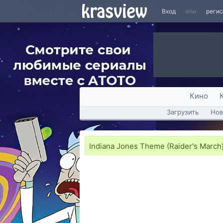
Вход
или
реги
Кино
Загрузить
Нов
Indiana Jones Theme (Raider's March