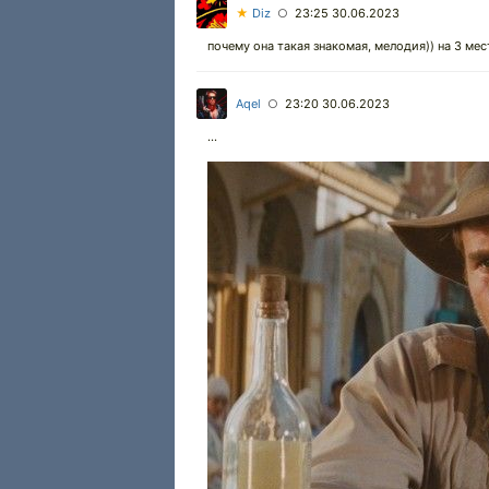
★
Diz
23:25 30.06.2023
○
почему она такая знакомая, мелодия)) на 3 мес
Aqel
23:20 30.06.2023
○
...