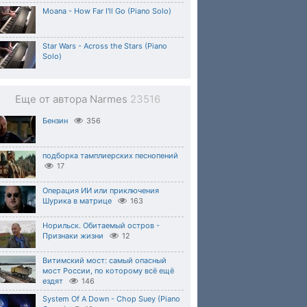
Moana - How Far I'll Go (Piano Solo)
Star Wars - Across the Stars (Piano
Solo)
Еще от автора Narmes
23516
Бензин
356
подборка тамплиерских песнопений
17
Операция ИИ или приключения
Шурика в матрице
163
Норильск. Обитаемый остров -
Признаки жизни
12
Витимский мост: самый опасный
мост России, по которому всё ещё
ездят
146
System Of A Down - Chop Suey (Piano