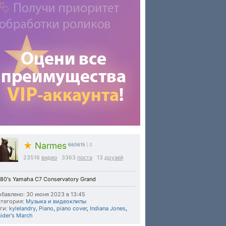
★
Narmes
660615
| 0
23516
видео
3363
поста
13
друзей
80's Yamaha C7 Conservatory Grand
бавлено: 30 июня 2023 в 13:45
тегория:
Музыка и видеоклипы
ги:
kylelandry
,
Piano
,
piano cover
,
Indiana Jones
,
ider's March