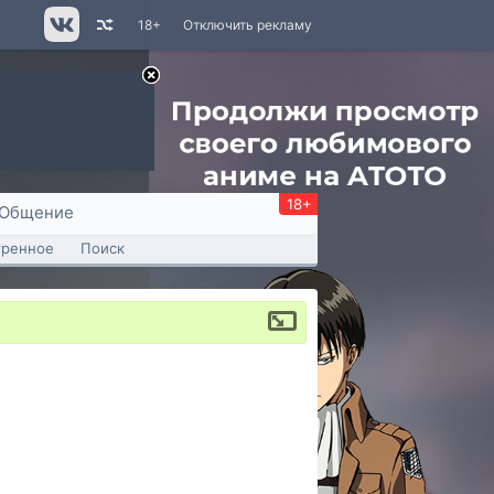
18+
Отключить рекламу
18+
Общение
тренное
Поиск