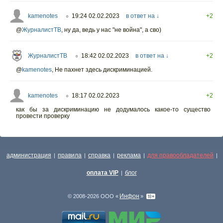
kamenotes
19:24 02.02.2023
в ответ на ↓
+2
○
@
ЖурналистТВ
,
ну да, ведь у нас "не война", а сво)
ЖурналистТВ
18:42 02.02.2023
в ответ на ↓
+2
○
@
kamenotes
,
Не пахнет здесь дискриминацией.
kamenotes
18:17 02.02.2023
+2
○
как бы за дискриминацию не додумалось какое-то существо
провести проверку
администрация
правила
справка
реклама
для правообладателей
|
|
|
|
|
оплата VIP
блог
|
Инфон
© 2008-2026 ООО «
»