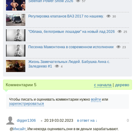
Siberian Power Show 2026
57
Регулировка клапанов ВАЗ 2017 по нашему.
30
"Облака, белогривые лошадки" на новый лад 2026
25
Песенка Мамонтенка в современном исполнении
23
Жизнь Замечательных Людей. Бабушка Анна с.
Заледеево #1
4
Комментарии
5
с начала
|
дерево
Чтобы писать и оценивать комментарии нужно
войти
или
зарегистрироваться
digger1306
20:19 03.02.2023
в ответ на ↓
0
○
@
Инсайт
,
Им некогда оценивать,они в вк деньги зарабатывают.