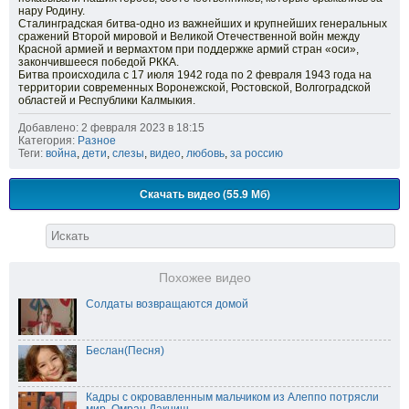
нару Родину.
Сталинградская битва-одно из важнейших и крупнейших генеральных
сражений Второй мировой и Великой Отечественной войн между
Красной армией и вермахтом при поддержке армий стран «оси»,
закончившееся победой РККА.
Битва происходила с 17 июля 1942 года по 2 февраля 1943 года на
территории современных Воронежской, Ростовской, Волгоградской
областей и Республики Калмыкия.
Добавлено: 2 февраля 2023 в 18:15
Категория:
Разное
Теги:
война
,
дети
,
слезы
,
видео
,
любовь
,
за россию
Скачать видео (55.9 Мб)
Похожее видео
Солдаты возвращаются домой
Беслан(Песня)
Кадры с окровавленным мальчиком из Алеппо потрясли
мир, Омран Дакниш