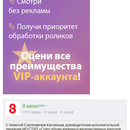
8 канал
9100
| 0
15225
видео
19
постов
15
друзей
С Никитой Сергеевичем Каплиным, руководителем исполнительной
дирекции НО СТХП «Союз общин коренных малочисленных народов