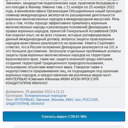
Эвенкии», кандидатом педагогических наук, практиком беседовали о
его поездке в Женеву. Именно там, с 21 ноября по 25 ноября 2022
года, в женевском офисе Организации Объединённых наций проходил
семинар международных экспертов по расширению деятельности
коренных малочисленных народов в международном масштабе. Речь
шла о том, чтобы гораздо эффективнее привлекать коренные
малочисленные народы к реализации положений Декларации о
правах коренных народов, принятой Генеральной Ассамблеей ООН.
Как показал опыт, не во всех странах, которые ратифицировали
данный международный договор, вопросы защиты прав коренных
народов качественно реализуются на практике. Никита Сергеевич
отметил, что в России положения Декларации реализуются на 2/3, и
это большое достижение. Затронули отдельные проблемные аспекты
защиты прав коренных малочисленных народов на территории
Красноярского края, такие как: защита исконной среды обитания,
создание территорий традиционного природопользования,
пользование объектами животного мира. Говорили также о
недопустимости приравнивания лиц, не подпадающих под признаки
коренных народов, и предоставлении им различных видов льгот.
#ИНТЕРВЬЮ #Эвенкия #Женева #КМН #ООН #РОССИЯ
#ЗАЩИТАПРАВ #8КАНАЛ
Добавлено: 29 декабря 2022 в 11:21
Категория:
Телевизионные передачи
Теги:
ИНТЕРВЬЮ
,
Эвенкия
,
Женева
,
КМН
,
оон
,
РОССИЯ
,
ЗАЩИТАПРАВ
,
8КАНАЛ
Скачать видео (139.61 Мб)