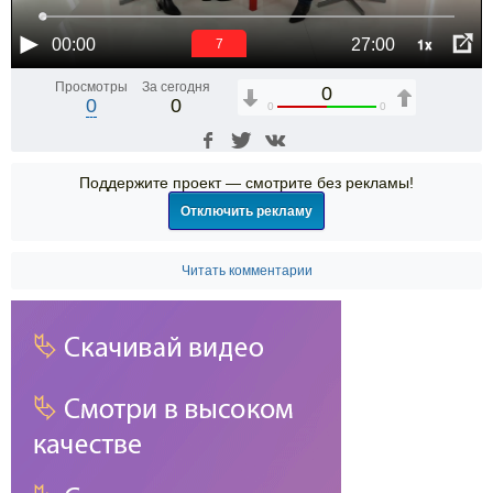
1x
00:00
27:00
6
Просмотры
За сегодня
0
0
0
0
0
Поддержите проект — смотрите без рекламы!
Отключить рекламу
Читать комментарии