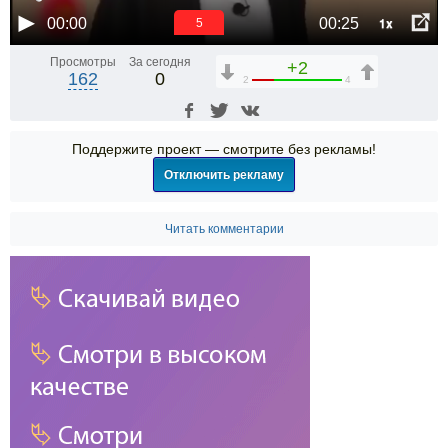
1x
00:00
00:25
5
Просмотры
За сегодня
+2
162
0
2
4
Поддержите проект — смотрите без рекламы!
Отключить рекламу
Читать комментарии