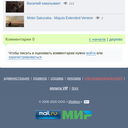
Василий наказывает
212
Motoi Sakuraba - Majula Extended Version
2
Комментарии
0
с начала
|
дерево
Чтобы писать и оценивать комментарии нужно
войти
или
зарегистрироваться
администрация
правила
справка
реклама
для правообладателей
|
|
|
|
|
оплата VIP
блог
|
Инфон
© 2008-2026 ООО «
»