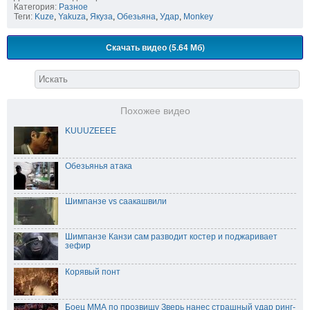
Категория:
Разное
Теги:
Kuze
,
Yakuza
,
Якуза
,
Обезьяна
,
Удар
,
Monkey
Скачать видео (5.64 Мб)
Похожее видео
KUUUZEEEE
Обезьянья атака
Шимпанзе vs саакашвили
Шимпанзе Канзи сам разводит костер и поджаривает
зефир
Корявый понт
Боец ММА по прозвищу Зверь нанес страшный удар ринг-