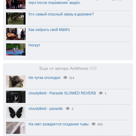
герл после поражения: видео.
Кто самый опасный зверь в деревне?
Как забрать свой M&M's
Ногаут
Еще от автора Antithesis
556
Не чутка оголодал
114
cloudyfield - Parasite SLOWED REVERB
1
cloudyfield - parasite
2
На свет рождается создание тьмы
402