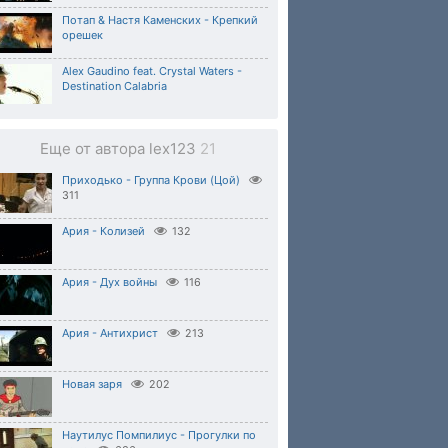
Потап & Настя Каменских - Крепкий
орешек
Alex Gaudino feat. Crystal Waters -
Destination Calabria
Еще от автора lex123
21
Приходько - Группа Крови (Цой)
311
Ария - Колизей
132
Ария - Дух войны
116
Ария - Антихрист
213
Новая заря
202
Наутилус Помпилиус - Прогулки по